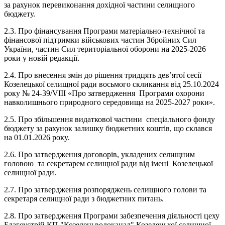
за рахунок перевиконання дохідної частини селищного
бюджету.
2.3. Про фінансування Програми матеріально-технічної та
фінансової підтримки військових частин Збройних Сил
України, частин Сил територіальної оборони на 2025-2026
роки у новій редакції.
2.4. Про внесення змін до рішення тридцять дев’ятої сесії
Козелецької селищної ради восьмого скликання від 25.10.2024
року № 24-39/VIII «Про затвердження Програми охорони
навколишнього природного середовища на 2025-2027 роки».
2.5. Про збільшення видаткової частини спеціального фонду
бюджету за рахунок залишку бюджетних коштів, що склався
на 01.01.2026 року.
2.6. Про затвердження договорів, укладених селищним
головою та секретарем селищної ради від імені Козелецької
селищної ради.
2.7. Про затвердження розпоряджень селищного голови та
секретаря селищної ради з бюджетних питань.
2.8. Про затвердження Програми забезпечення діяльності цеху
Благоустрій КП "Козелецьводоканал" Козелецької селищної