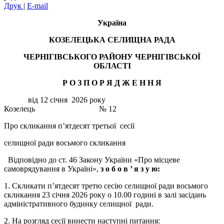
Друк
|
E-mail
Україна
КОЗЕЛЕЦЬКА СЕЛИЩНА РАДА
ЧЕРНІГІВСЬКОГО РАЙОНУ ЧЕРНІГІВСЬКОЇ
ОБЛАСТІ
Р О З П О Р Я Д Ж Е Н
Н
Я
від 12 січня 2026 року
Козелець № 12
Про скликання п’ятдесят третьої сесії
селищної ради восьмого скликання
Відповідно до ст. 46 Закону України «Про місцеве
самоврядування в Україні»,
з о б о в ’
я з у ю:
1. Скликати п’ятдесят третю сесію селищної ради восьмого
скликання 23 січня 2026 року о 10.00 годині в залі засідань
адміністративного будинку селищної ради.
2. На розгляд сесії винести наступні питання: