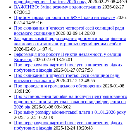
водовідведення з 1 квітня 2026 року
2026-02-27 08:43:39
ВАЖЛИВО: Зміна режиму водопостачання
2026-02-27
07:30:13
Прийом громадян юристом БФ «Право на захист»
2026-
02-24 14:59:16
Про скликання п’ятдесят четвертої сесії селищної ради
восьмого скликання
2026-02-09 14:26:00
Засідання комісії щодо надання допомоги на вирішення
житлового питання внутрішньо переміщеним особам
2026-02-09 14:07:41
Інформація про роботу Пунктів незламності у селищі
Козелець
2026-02-09 13:56:01
Про перерахунок вартості послуги з вивезення рідких
побутових відходів
2026-01-27 07:27:58
Про скликання п’ятдесят третьої сесії селищної ради
восьмого скликання
2026-01-12 12:48:55
Про проведення громадського обговорення
2026-01-08
13:01:26
Про встановлення тарифів на послуги централізованого
водопостачання та централізованого водовідведення на
2026 рік
2026-01-06 09:43:02
Про зміну розміру абонентської плати з 01.01.2026 року
2025-12-24 10:22:19
Про перерахунок вартості послуги з вивезення рідких
побутових відходів
2025-12-24 10:20:48