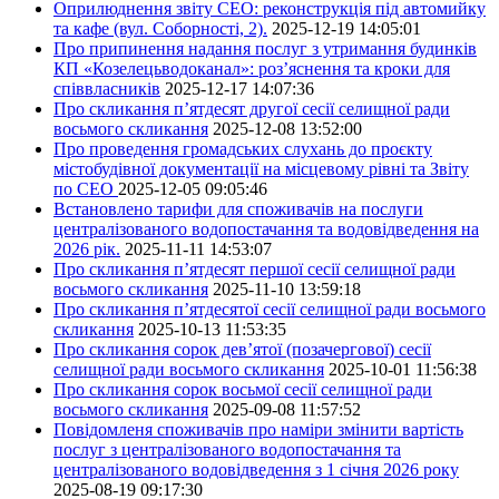
Оприлюднення звіту СЕО: реконструкція під автомийку
та кафе (вул. Соборності, 2).
2025-12-19 14:05:01
Про припинення надання послуг з утримання будинків
КП «Козелецьводоканал»: роз’яснення та кроки для
співвласників
2025-12-17 14:07:36
Про скликання п’ятдесят другої сесії селищної ради
восьмого скликання
2025-12-08 13:52:00
Про проведення громадських слухань до проєкту
містобудівної документації на місцевому рівні та Звіту
по СЕО
2025-12-05 09:05:46
Встановлено тарифи для споживачів на послуги
централізованого водопостачання та водовідведення на
2026 рік.
2025-11-11 14:53:07
Про скликання п’ятдесят першої сесії селищної ради
восьмого скликання
2025-11-10 13:59:18
Про скликання п’ятдесятої сесії селищної ради восьмого
скликання
2025-10-13 11:53:35
Про скликання сорок дев’ятої (позачергової) сесії
селищної ради восьмого скликання
2025-10-01 11:56:38
Про скликання сорок восьмої сесії селищної ради
восьмого скликання
2025-09-08 11:57:52
Повідомленя споживачів про наміри змінити вартість
послуг з централізованого водопостачання та
централізованого водовідведення з 1 січня 2026 року
2025-08-19 09:17:30