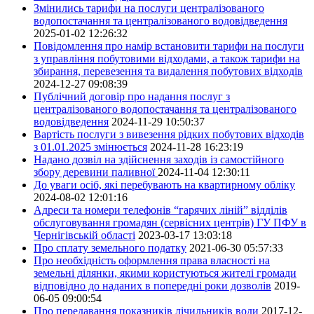
Змінились тарифи на послуги централізованого
водопостачання та централізованого водовідведення
2025-01-02 12:26:32
Повідомлення про намір встановити тарифи на послуги
з управління побутовими відходами, а також тарифи на
збирання, перевезення та видалення побутових відходів
2024-12-27 09:08:39
Публічний договір про надання послуг з
централізованого водопостачання та централізованого
водовідведення
2024-11-29 10:50:37
Вартість послуги з вивезення рідких побутових відходів
з 01.01.2025 змінюється
2024-11-28 16:23:19
Надано дозвіл на здійснення заходів із самостійного
збору деревини паливної
2024-11-04 12:30:11
До уваги осіб, які перебувають на квартирному обліку
2024-08-02 12:01:16
Адреси та номери телефонів “гарячих ліній” відділів
обслуговування громадян (сервісних центрів) ГУ ПФУ в
Чернігівській області
2023-03-17 13:03:18
Про сплату земельного податку
2021-06-30 05:57:33
Про необхідність оформлення права власності на
земельні ділянки, якими користуються жителі громади
відповідно до наданих в попередні роки дозволів
2019-
06-05 09:00:54
Про передавання показників лічильників води
2017-12-