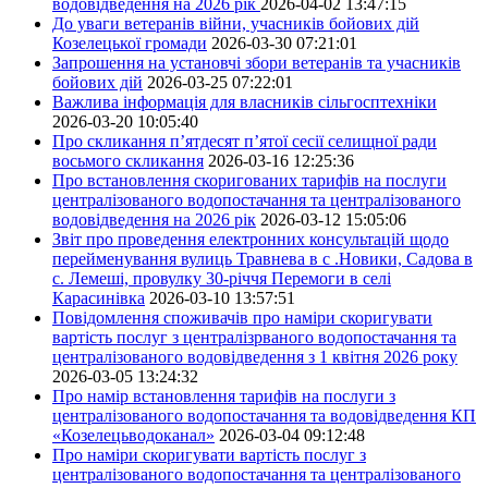
водовідведення на 2026 рік
2026-04-02 13:47:15
До уваги ветеранів війни, учасників бойових дій
Козелецької громади
2026-03-30 07:21:01
Запрошення на установчі збори ветеранів та учасників
бойових дій
2026-03-25 07:22:01
Важлива інформація для власників сільгосптехніки
2026-03-20 10:05:40
Про скликання п’ятдесят п’ятої сесії селищної ради
восьмого скликання
2026-03-16 12:25:36
Про встановлення скоригованих тарифів на послуги
централізованого водопостачання та централізованого
водовідведення на 2026 рік
2026-03-12 15:05:06
Звіт про проведення електронних консультацій щодо
перейменування вулиць Травнева в с .Новики, Садова в
с. Лемеші, провулку 30-річчя Перемоги в селі
Карасинівка
2026-03-10 13:57:51
Повідомлення споживачів про наміри скоригувати
вартість послуг з централізрваного водопостачання та
централізованого водовідведення з 1 квітня 2026 року
2026-03-05 13:24:32
Про намір встановлення тарифів на послуги з
централізованого водопостачання та водовідведення КП
«Козелецьводоканал»
2026-03-04 09:12:48
Про наміри скоригувати вартість послуг з
централізованого водопостачання та централізованого