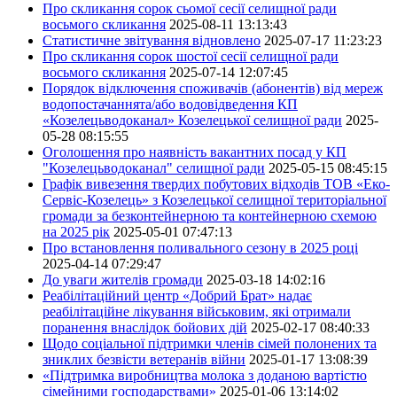
Про скликання сорок сьомої сесії селищної ради
восьмого скликання
2025-08-11 13:13:43
Статистичне звітування відновлено
2025-07-17 11:23:23
Про скликання сорок шостої сесії селищної ради
восьмого скликання
2025-07-14 12:07:45
Порядок відключення споживачів (абонентів) від мереж
водопостачаннята/або водовідведення КП
«Козелецьводоканал» Козелецької селищної ради
2025-
05-28 08:15:55
Оголошення про наявність вакантних посад у КП
"Козелецьводоканал" селищної ради
2025-05-15 08:45:15
Графік вивезення твердих побутових відходів ТОВ «Еко-
Сервіс-Козелець» з Козелецької селищної територіальної
громади за безконтейнерною та контейнерною схемою
на 2025 рік
2025-05-01 07:47:13
Про встановлення поливального сезону в 2025 році
2025-04-14 07:29:47
До уваги жителів громади
2025-03-18 14:02:16
Реабілітаційний центр «Добрий Брат» надає
реабілітаційне лікування військовим, які отримали
поранення внаслідок бойових дій
2025-02-17 08:40:33
Щодо соціальної підтримки членів сімей полонених та
зниклих безвісти ветеранів війни
2025-01-17 13:08:39
«Підтримка виробництва молока з доданою вартістю
сімейними господарствами»
2025-01-06 13:14:02