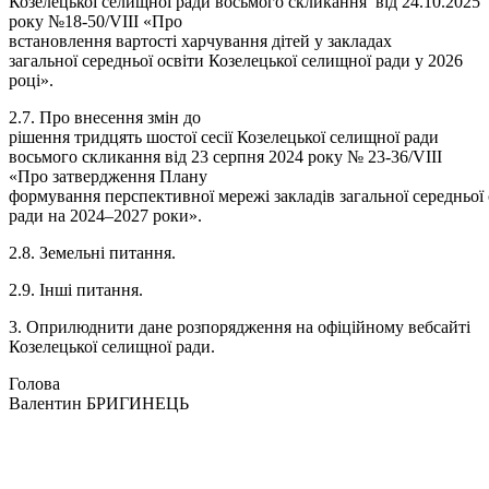
Козелецької селищної ради восьмого скликання від 24.10.2025
року №18-50/VIII «Про
встановлення вартості харчування дітей у закладах
загальної середньої освіти Козелецької селищної ради у 2026
році».
2.7. Про внесення змін до
рішення тридцять шостої сесії Козелецької селищної ради
восьмого скликання від 23 серпня 2024 року № 23-36/VIII
«Про затвердження Плану
формування перспективної мережі закладів загальної середньої
ради на 2024–2027 роки».
2.8. Земельні питання.
2.9. Інші питання.
3. Оприлюднити дане розпорядження на офіційному вебсайті
Козелецької селищної ради.
Голова
Валентин БРИГИНЕЦЬ