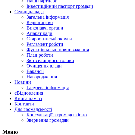
Наші партнери
Інвестиційний паспорт громади
Селищна рада
Загальна інформація
Керівництво
Виконавчі органи
Апарат ради
Старостинські округи
Регламент роботи
Функціональні повноваження
План роботи
Звіт селищного голови
Очищення влади
Вакансії
Нагородження
Новини
Галузева інформація
єВідновлення
Книга памяті
Контакти
Для громадськості
Консультації з громадськістю
Звернення громадян
Меню