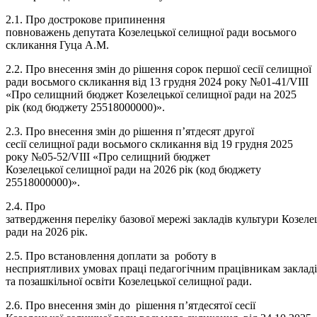
2.1. Про дострокове припинення
повноважень депутата Козелецької селищної ради восьмого
скликання Гуца А.М.
2.2. Про внесення змін до рішення сорок першої сесії селищної
ради восьмого скликання від 13 грудня 2024 року №01-41/VIII
«Про селищний бюджет Козелецької селищної ради на 2025
рік (код бюджету 25518000000)».
2.3. Про внесення змін до рішення п’ятдесят другої
сесії селищної ради восьмого скликання від 19 грудня 2025
року №05-52/VIII «Про селищний бюджет
Козелецької селищної ради на 2026 рік (код бюджету
25518000000)».
2.4. Про
затвердження переліку базової мережі закладів культури Козеле
ради на 2026 рік.
2.5. Про встановлення доплати за роботу в
несприятливих умовах праці педагогічним працівникам закладі
та позашкільної освіти Козелецької селищної ради.
2.6. Про внесення змін до рішення п’ятдесятої сесії