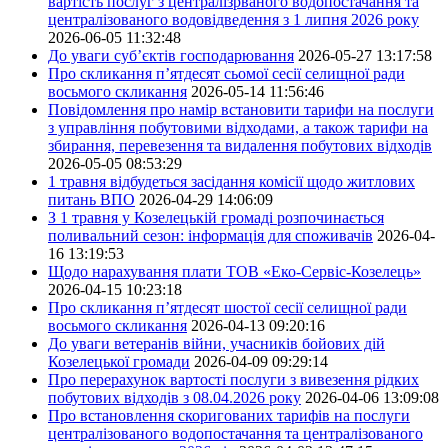
вартість послуг з централізрваного водопостачання та
централізованого водовідведення з 1 липня 2026 року
2026-06-05 11:32:48
До уваги суб’єктів господарювання
2026-05-27 13:17:58
Про скликання п’ятдесят сьомої сесії селищної ради
восьмого скликання
2026-05-14 11:56:46
Повідомлення про намір встановити тарифи на послуги
з управління побутовими відходами, а також тарифи на
збирання, перевезення та видалення побутових відходів
2026-05-05 08:53:29
1 травня відбудеться засідання комісії щодо житлових
питань ВПО
2026-04-29 14:06:09
З 1 травня у Козелецькій громаді розпочинається
поливальний сезон: інформація для споживачів
2026-04-
16 13:19:53
Щодо нарахування плати ТОВ «Еко-Сервіс-Козелець»
2026-04-15 10:23:18
Про скликання п’ятдесят шостої сесії селищної ради
восьмого скликання
2026-04-13 09:20:16
До уваги ветеранів війни, учасників бойових дій
Козелецької громади
2026-04-09 09:29:14
Про перерахунок вартості послуги з вивезення рідких
побутових відходів з 08.04.2026 року
2026-04-06 13:09:08
Про встановлення скоригованих тарифів на послуги
централізованого водопостачання та централізованого