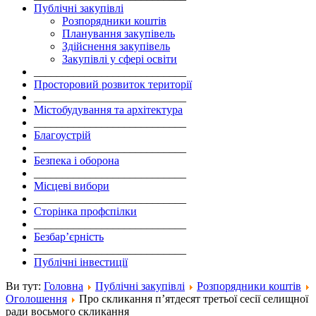
Публічні закупівлі
Розпорядники коштів
Планування закупівель
Здійснення закупівель
Закупівлі у сфері освіти
___________________________
Просторовий розвиток території
___________________________
Містобудування та архітектура
___________________________
Благоустрій
___________________________
Безпека і оборона
___________________________
Місцеві вибори
___________________________
Сторінка профспілки
___________________________
Безбар’єрність
___________________________
Публічні інвестиції
Ви тут:
Головна
Публічні закупівлі
Розпорядники коштів
Оголошення
Про скликання п’ятдесят третьої сесії селищної
ради восьмого скликання