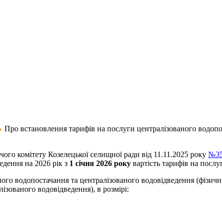
Про встановлення тарифів на послуги централізованого водопос
чого комітету Козелецької селищної ради від 11.11.2025 року
№35
едення на 2026 рік з
1
січня 2026
року
вартість тарифів на послу
ного водопостачання та централізованого водовідведення (фізичн
ізованого водовідведення), в розмірі: