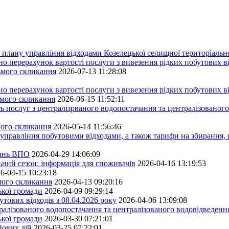
плану управління відходами Козелецької селищної територіальн
ерахунок вартості послуги з вивезення рідких побутових ві
сьмого скликання
2026-07-13 11:28:08
ерахунок вартості послуги з вивезення рідких побутових ві
ьмого скликання
2026-06-15 11:52:11
ь послуг з централізрваного водопостачання та централізованого
мого скликання
2026-05-14 11:56:46
управління побутовими відходами, а також тарифи на збирання, 
тань ВПО
2026-04-29 14:06:09
ьний сезон: інформація для споживачів
2026-04-16 13:19:53
6-04-15 10:23:18
ьмого скликання
2026-04-13 09:20:16
ької громади
2026-04-09 09:29:14
тових відходів з 08.04.2026 року
2026-04-06 13:09:08
алізованого водопостачання та централізованого водовідведення
ької громади
2026-03-30 07:21:01
йових дій
2026-03-25 07:22:01