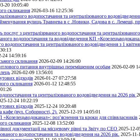
3-20 10:05:40
мого скликання
2026-03-16 12:25:36
алізованого водопостачання та централізованого водовідведення
йменування вулиць Травнева в с .Новики, Садова в с. Лемеші, пр
 послуг з централізрваного водопостачання та централізованого 
ованого водопостачання та водовідведення КП «Козелецьводокана
го водопостачання та централізованого водовідведення з 1 квітня
:30:13
-24 14:59:16
осьмого скликання
2026-02-09 14:26:00
житлового питання внутрішньо переміщеним особам
2026-02-09 1
елець
2026-02-09 13:56:01
утових відходів
2026-01-27 07:27:58
ьмого скликання
2026-01-12 12:48:55
:01:26
одопостачання та централізованого водовідведення на 2026 рік
2
025-12-24 10:22:19
утових відходів
2025-12-24 10:20:48
кафе (вул. Соборності, 2).
2025-12-19 14:05:01
 «Козелецьводоканал»: роз’яснення та кроки для співвласників
мого скликання
2025-12-08 13:52:00
івної документації на місцевому рівні та Звіту по СЕО
2025-12-0
ованого водопостачання та водовідведення на 2026 рік.
2025-11-
ьмого скликання
2025-11-10 13:59:18