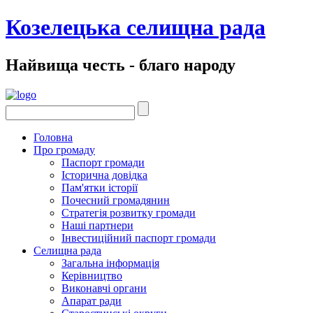
Козелецька селищна рада
Найвища честь - благо народу
Головна
Про громаду
Паспорт громади
Історична довідка
Пам'ятки історії
Почесний громадянин
Стратегія розвитку громади
Наші партнери
Інвестиційний паспорт громади
Селищна рада
Загальна інформація
Керівництво
Виконавчі органи
Апарат ради