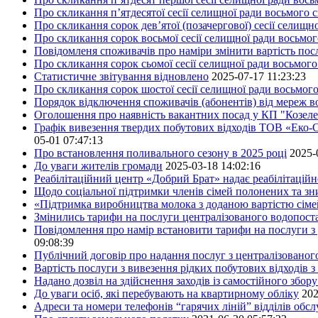
Про скликання п’ятдесятої сесії селищної ради восьмого 
Про скликання сорок дев’ятої (позачергової) сесії селищ
Про скликання сорок восьмої сесії селищної ради восьмо
Повідомленя споживачів про наміри змінити вартість посл
Про скликання сорок сьомої сесії селищної ради восьмог
Статистичне звітування відновлено
2025-07-17 11:23:23
Про скликання сорок шостої сесії селищної ради восьмог
Порядок відключення споживачів (абонентів) від мереж 
Оголошення про наявність вакантних посад у КП "Козел
Графік вивезення твердих побутових відходів ТОВ «Еко-С
05-01 07:47:13
Про встановлення поливального сезону в 2025 році
2025-
До уваги жителів громади
2025-03-18 14:02:16
Реабілітаційний центр «Добрий Брат» надає реабілітаційн
Щодо соціальної підтримки членів сімей полонених та зни
«Підтримка виробництва молока з доданою вартістю сім
Змінились тарифи на послуги централізованого водопоста
Повідомлення про намір встановити тарифи на послуги з 
09:08:39
Публічний договір про надання послуг з централізованог
Вартість послуги з вивезення рідких побутових відходів з
Надано дозвіл на здійснення заходів із самостійного збо
До уваги осіб, які перебувають на квартирному обліку
202
Адреси та номери телефонів “гарячих ліній” відділів обс