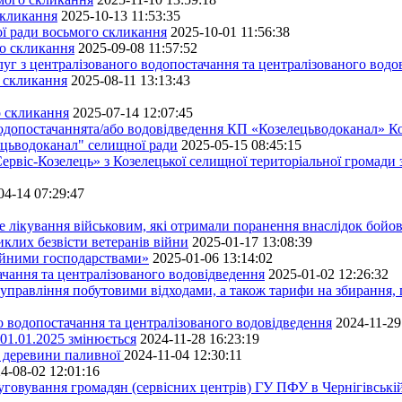
скликання
2025-10-13 11:53:35
ної ради восьмого скликання
2025-10-01 11:56:38
го скликання
2025-09-08 11:57:52
уг з централізованого водопостачання та централізованого водов
о скликання
2025-08-11 13:13:43
о скликання
2025-07-14 12:07:45
водопостачаннята/або водовідведення КП «Козелецьводоканал» Ко
ецьводоканал" селищної ради
2025-05-15 08:45:15
ервіс-Козелець» з Козелецької селищної територіальної громади
04-14 07:29:47
е лікування військовим, які отримали поранення внаслідок бойов
клих безвісти ветеранів війни
2025-01-17 13:08:39
ейними господарствами»
2025-01-06 13:14:02
чання та централізованого водовідведення
2025-01-02 12:26:32
управління побутовими відходами, а також тарифи на збирання, 
о водопостачання та централізованого водовідведення
2024-11-29
 01.01.2025 змінюється
2024-11-28 16:23:19
ру деревини паливної
2024-11-04 12:30:11
4-08-02 12:01:16
луговування громадян (сервісних центрів) ГУ ПФУ в Чернігівській