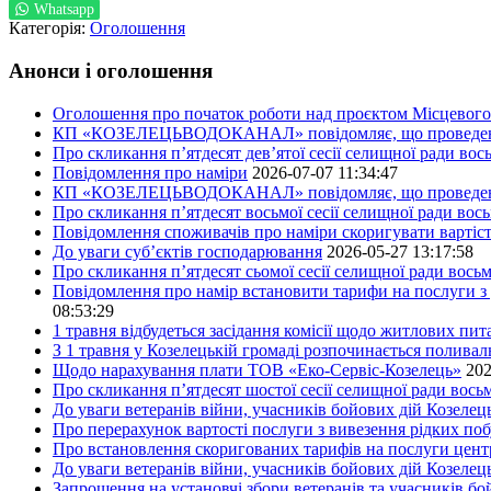
Whatsapp
Категорія:
Оголошення
Анонси і оголошення
Оголошення про початок роботи над проєктом Місцевого 
КП «КОЗЕЛЕЦЬВОДОКАНАЛ» повідомляє, що проведено пер
Про скликання п’ятдесят дев’ятої сесії селищної ради во
Повідомлення про наміри
2026-07-07 11:34:47
КП «КОЗЕЛЕЦЬВОДОКАНАЛ» повідомляє, що проведено пер
Про скликання п’ятдесят восьмої сесії селищної ради вос
Повідомлення споживачів про наміри скоригувати вартіст
До уваги суб’єктів господарювання
2026-05-27 13:17:58
Про скликання п’ятдесят сьомої сесії селищної ради вось
Повідомлення про намір встановити тарифи на послуги з 
08:53:29
1 травня відбудеться засідання комісії щодо житлових пи
З 1 травня у Козелецькій громаді розпочинається поливал
Щодо нарахування плати ТОВ «Еко-Сервіс-Козелець»
202
Про скликання п’ятдесят шостої сесії селищної ради вос
До уваги ветеранів війни, учасників бойових дій Козелец
Про перерахунок вартості послуги з вивезення рідких побу
Про встановлення скоригованих тарифів на послуги центр
До уваги ветеранів війни, учасників бойових дій Козелец
Запрошення на установчі збори ветеранів та учасників бо