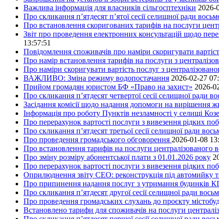
Важлива інформація для власників сільгосптехніки
2026-0
Про скликання п’ятдесят п’ятої сесії селищної ради вось
Про встановлення скоригованих тарифів на послуги центр
Звіт про проведення електронних консультацій щодо пере
13:57:51
Повідомлення споживачів про наміри скоригувати вартість
Про намір встановлення тарифів на послуги з централіз
Про наміри скоригувати вартість послуг з централізовано
ВАЖЛИВО: Зміна режиму водопостачання
2026-02-27 07
Прийом громадян юристом БФ «Право на захист»
2026-02
Про скликання п’ятдесят четвертої сесії селищної ради в
Засідання комісії щодо надання допомоги на вирішення 
Інформація про роботу Пунктів незламності у селищі Коз
Про перерахунок вартості послуги з вивезення рідких поб
Про скликання п’ятдесят третьої сесії селищної ради вос
Про проведення громадського обговорення
2026-01-08 13
Про встановлення тарифів на послуги централізованого в
Про зміну розміру абонентської плати з 01.01.2026 року
2
Про перерахунок вартості послуги з вивезення рідких поб
Оприлюднення звіту СЕО: реконструкція під автомийку та 
Про припинення надання послуг з утримання будинків КП
Про скликання п’ятдесят другої сесії селищної ради вось
Про проведення громадських слухань до проєкту містобуд
Встановлено тарифи для споживачів на послуги централіз
Про скликання п’ятдесят першої сесії селищної ради вос