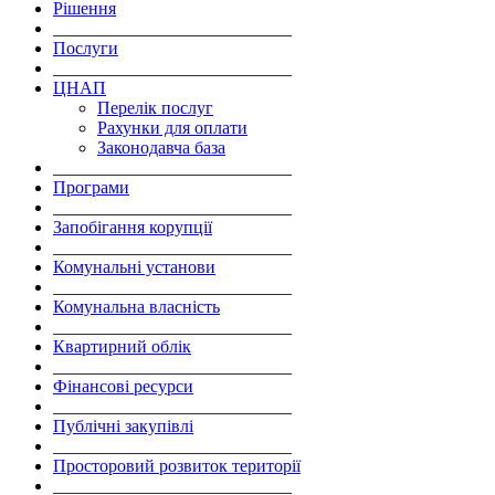
Рішення
___________________________
Послуги
___________________________
ЦНАП
Перелік послуг
Рахунки для оплати
Законодавча база
___________________________
Програми
___________________________
Запобігання корупції
___________________________
Комунальні установи
___________________________
Комунальна власність
___________________________
Квартирний облік
___________________________
Фінансові ресурси
___________________________
Публічні закупівлі
___________________________
Просторовий розвиток території
___________________________