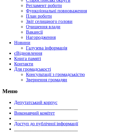
Старостинські округи
Регламент роботи
Функціональні повноваження
План роботи
Звіт селищного голови
Очищення влади
Вакансії
Нагородження
Новини
Галузева інформація
єВідновлення
Книга памяті
Контакти
Для громадськості
Консультації з громадськістю
Звернення громадян
Меню
Депутатський корпус
___________________________
Виконавчий комітет
___________________________
Доступ до публічної інформації
___________________________