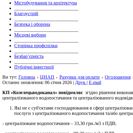
Містобудування та архітектура
___________________________
Благоустрій
___________________________
Безпека і оборона
___________________________
Місцеві вибори
___________________________
Сторінка профспілки
___________________________
Безбар’єрність
___________________________
Публічні інвестиції
Ви тут:
Головна
ЦНАП
Рахунки для оплати
Оголошення
Останнє оновлення: 06 січня 2026
|
Друк
|
E-mail
КП
«
Козелецьводоканал
» повідомляє
згідно рішення виконав
централізованого водопостачання та централізованого водовідв
Які не є суб'єктами господарювання в сфері централізова
послуги з централізованого водопостачання та/або централ
- централізоване водопостачання – 33,30 грн./м3 з ПДВ;