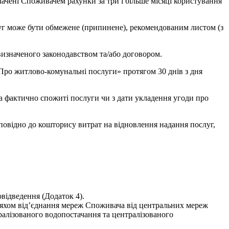
ачені Споживачем рахунки за три і більше місяці користування
уг може бути обмежене (припинене), рекомендованим листом (з
визначеного законодавством та/або договором.
Про житлово-комунальні послуги» протягом 30 днів з дня
за фактично спожиті послуги чи з дати укладення угоди про
овідно до кошторису витрат на відновлення надання послуг,
відведення (Додаток 4).
ляхом від’єднання мереж Споживача від центральних мереж
ралізованого водопостачання та централізованого