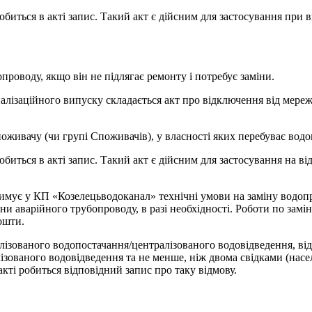
обиться в акті запис. Такий акт є дійсним для застосування при 
роводу, якщо він не підлягає ремонту і потребує заміни.
лізаційного випуску складається акт про відключення від мережі
поживачу (чи групі Споживачів), у власності яких перебуває водо
обиться в акті запис. Такий акт є дійсним для застосування на 
имує у КП «Козелецьводоканал» технічні умови на заміну водопр
ни аварійного трубопроводу, в разі необхідності. Роботи по замі
ошти.
ізованого водопостачання/централізованого водовідведення, від
зованого водовідведення та не менше, ніж двома свідками (насел
кті робиться відповідний запис про таку відмову.