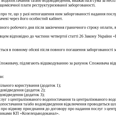
одопостачання та/або водовідведення, вважається сума за неспл
щомісячної плати реструктуризованої заборгованості.
ро те, що у разі непогашення ним заборгованості надання посл
еві через його особистий кабінет.
ного робочого дня після закінчення граничного строку оплати, 
ем відповідно до частини четвертої статті 26 Закону України «
ться в повному обсязі після повного погашення заборгованості 
Споживачу, підлягають відшкодуванню за рахунок Споживача відп
ми:
ільного користування (додаток 1);
довідведення (додаток 2);
овідведення (додаток 3);
луг з централізованого водопостачання та централізованого водо
одопостачання та/або водовідведення відключення проводиться ш
у про відмову приєднання до договору про надання послуг з цент
вниками КП «Козелецьводоканал».