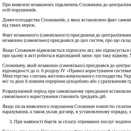
При виявлені незаконних підключень Споживача до централізов
осіб порушників.
Домогосподарства Споживачів, у яких встановлено факт самові
від таких мереж.
Факт незаконного (самовільного) приєднання до централізован
незаконно (самовільно) приєднався до цих систем, про що скла
Якщо Споживач відмовляється підписати акт, він підписується
при цьому в акті робиться відповідний запис про таку відмов
Споживачу, який незаконно (самовільно) приєднався до центра
відповідності до п. 6 розділу IV «Правил користування систем
Міністерства з питань житлово-комунального господарства Укра
м/с та дією її повним перерізом цілодобово або з урахуванням г
Розрахунковий період при самовільному приєднанні встановлює
самовільного користування становить тридцять діб.
Якщо після виявленого порушення Споживач повністю сплатив 
нарахування, а також уклав договір, в установленому порядку,
При наявності боргів за сплату отриманих послуг водопос