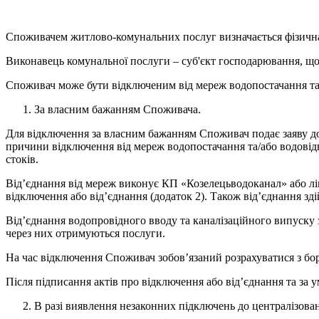
Споживачем житлово-комунальних послуг визначається фізична
Виконавець комунальної послуги – суб'єкт господарювання, що
Споживач може бути відключеним від мереж водопостачання та
За власним бажанням Споживача.
Для відключення за власним бажанням Споживач подає заяву до
причини відключення від мереж водопостачання та/або водовідв
стоків.
Від’єднання від мереж виконує КП «Козелецьводоканал» або ліц
відключення або від’єднання (додаток 2). Також від’єднання з
Від’єднання водопровідного вводу та каналізаційного випуску з
через них отримуються послуги.
На час відключення Споживач зобов’язаний розрахуватися з бо
Після підписання актів про відключення або від’єднання та за 
В разі виявлення незаконних підключень до централізов