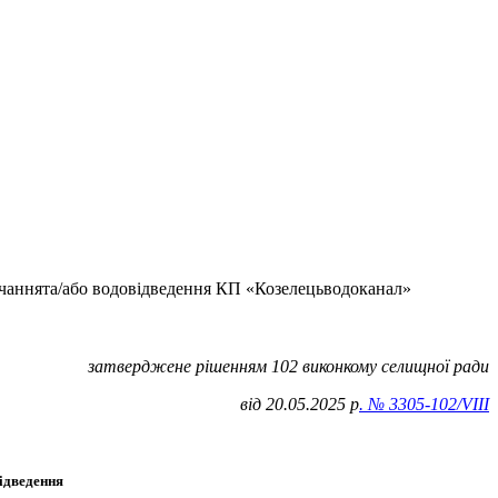
ачаннята/або водовідведення КП «Козелецьводоканал»
затверджене рішенням 102 виконкому селищної ради
від 20.05.2025 р
.
№ 3305-102/VIII
ідведення