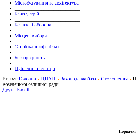
Містобудування та архітектура
___________________________
Благоустрій
___________________________
Безпека і оборона
___________________________
Місцеві вибори
___________________________
Сторінка профспілки
___________________________
Безбар’єрність
___________________________
Публічні інвестиції
Ви тут:
Головна
ЦНАП
Законодавча база
Оголошення
П
Козелецької селищної ради
Друк
|
E-mail
Порядок 