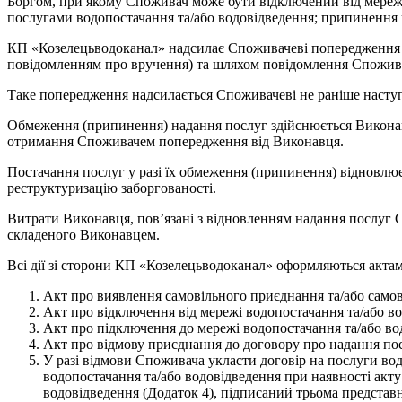
Боргом, при якому Споживач може бути відключений від мереж в
послугами водопостачання та/або водовідведення; припинення 
КП «Козелецьводоканал» надсилає Споживачеві попередження п
повідомленням про вручення) та шляхом повідомлення Споживач
Таке попередження надсилається Споживачеві не раніше наступ
Обмеження (припинення) надання послуг здійснюється Виконавц
отримання Споживачем попередження від Виконавця.
Постачання послуг у разі їх обмеження (припинення) відновлює
реструктуризацію заборгованості.
Витрати Виконавця, пов’язані з відновленням надання послуг 
складеного Виконавцем.
Всі дії зі сторони КП «Козелецьводоканал» оформляються акта
Акт про виявлення самовільного приєднання та/або самов
Акт про відключення від мережі водопостачання та/або во
Акт про підключення до мережі водопостачання та/або вод
Акт про відмову приєднання до договору про надання пос
У разі відмови Споживача укласти договір на послуги в
водопостачання та/або водовідведення при наявності акт
водовідведення (Додаток 4), підписаний трьома предста