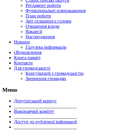
Старостинські округи
Регламент роботи
Функціональні повноваження
План роботи
Звіт селищного голови
Очищення влади
Вакансії
Нагородження
Новини
Галузева інформація
єВідновлення
Книга памяті
Контакти
Для громадськості
Консультації з громадськістю
Звернення громадян
Меню
Депутатський корпус
___________________________
Виконавчий комітет
___________________________
Доступ до публічної інформації
___________________________