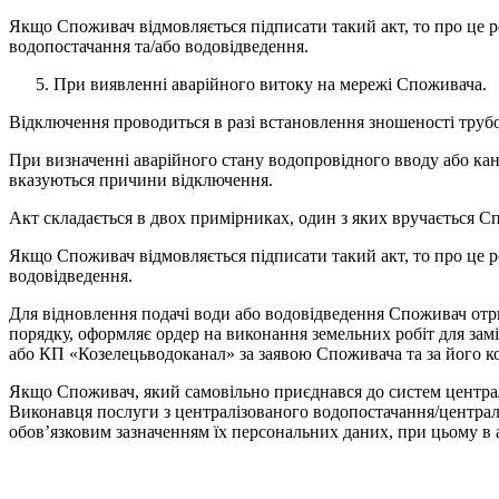
Якщо Споживач відмовляється підписати такий акт, то про це р
водопостачання та/або водовідведення.
При виявленні аварійного витоку на мережі Споживача.
Відключення проводиться в разі встановлення зношеності трубоп
При визначенні аварійного стану водопровідного вводу або кана
вказуються причини відключення.
Акт складається в двох примірниках, один з яких вручається С
Якщо Споживач відмовляється підписати такий акт, то про це р
водовідведення.
Для відновлення подачі води або водовідведення Споживач отр
порядку, оформляє ордер на виконання земельних робіт для замі
або КП «Козелецьводоканал» за заявою Споживача та за його к
Якщо Споживач, який самовільно приєднався до систем централ
Виконавця послуги з централізованого водопостачання/централі
обов’язковим зазначенням їх персональних даних, при цьому в а