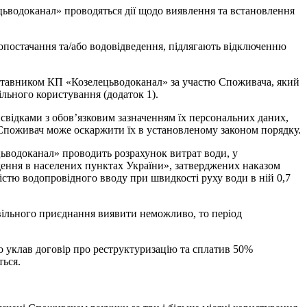
ьводоканал» проводяться дії щодо виявлення та встановлення
опостачання та/або водовідведення, підлягають відключенню
дставником КП «Козелецьводоканал» за участю Споживача, який
льного користування (додаток 1).
свідками з обов’язковим зазначенням їх персональних даних,
 Споживач може оскаржити їх в установленому законом порядку.
ьводоканал» проводить розрахунок витрат води, у
дення в населених пунктах України», затверджених наказом
стю водопровідного вводу при швидкості руху води в ній 0,7
вільного приєднання виявити неможливо, то період
 уклав договір про реструктуризацію та сплатив 50%
ться.