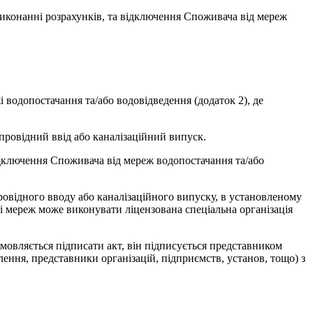
виконанні розрахунків, та відключення Споживача від мереж
 водопостачання та/або водовідведення (додаток 2), де
провідний ввід або каналізаційний випуск.
відключення Споживача від мереж водопостачання та/або
овідного вводу або каналізаційного випуску, в установленому
ні мереж може виконувати ліцензована спеціальна організація
мовляється підписати акт, він підписується представником
ення, представники організацій, підприємств, установ, тощо) з