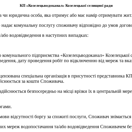
КП «Козелецьводоканал» Козелецької селищної ради
 чи юридична особа, яка отримує або має намір отримувати жит
 надає комунальну послугу споживачу відповідно до умов догово
/або водовідведення в наступних випадках:
 комунального підприємства «Козелецьводоканал» Козелецької се
едення, дату проведення робіт по відключенню від мереж та вка
ензована спеціальна організація в присутності представника КП
дійснюється за кошти Споживача.
дійснюється безпосередньо на місці врізки їх в центральній мере
ргами.
умови відсутності боргу за спожиті послуги, Споживач знімаєтьс
аних мереж водопостачання та/або водовідведення Споживачем бе