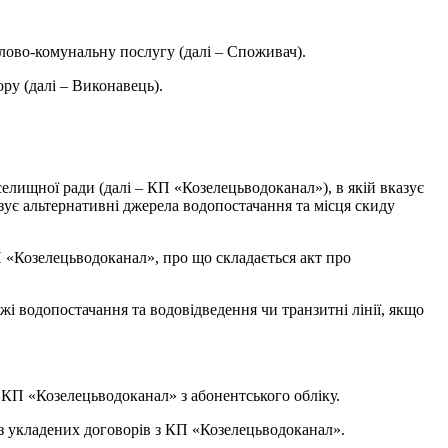
лово-комунальну послугу (далі – Споживач).
ру (далі – Виконавець).
лищної ради (далі – КП «Козелецьводоканал»), в якій вказує
зує альтернативні джерела водопостачання та місця скиду
 «Козелецьводоканал», про що складається акт про
жі водопостачання та водовідведення чи транзитні лінії, якщо
я КП «Козелецьводоканал» з абонентського обліку.
з укладених договорів з КП «Козелецьводоканал».