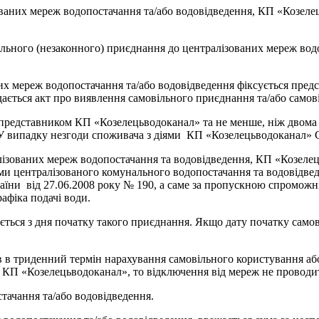
аних мереж водопостачання та/або водовідведення, КП «Козелец
льного (незаконного) приєднання до централізованих мереж вод
их мереж водопостачання та/або водовідведення фіксується пре
дається акт про виявлення самовільного приєднання та/або самові
 представником КП «Козелецьводоканал» та не менше, ніж двома 
у. У випадку незгоди споживача з діями КП «Козелецьводоканал»
лізованих мереж водопостачання та водовідведення, КП «Козелец
ами централізованого комунального водопостачання та водовідве
їни від 27.06.2008 року № 190, а саме за пропускною спроможні
рафіка подачі води.
ться з дня початку такого приєднання. Якщо дату початку само
в триденний термін нарахування самовільного користування або
 з КП «Козелецьводоканал», то відключення від мереж не проводи
тачання та/або водовідведення.