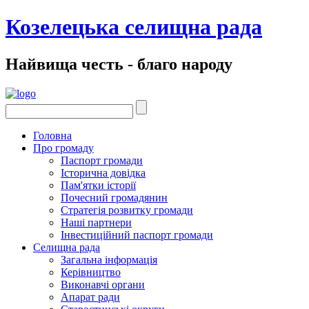
Козелецька селищна рада
Найвища честь - благо народу
Головна
Про громаду
Паспорт громади
Історична довідка
Пам'ятки історії
Почесний громадянин
Стратегія розвитку громади
Наші партнери
Інвестиційний паспорт громади
Селищна рада
Загальна інформація
Керівництво
Виконавчі органи
Апарат ради