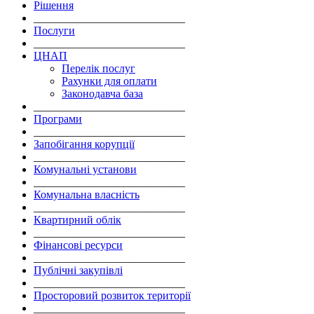
Рішення
___________________________
Послуги
___________________________
ЦНАП
Перелік послуг
Рахунки для оплати
Законодавча база
___________________________
Програми
___________________________
Запобігання корупції
___________________________
Комунальні установи
___________________________
Комунальна власність
___________________________
Квартирний облік
___________________________
Фінансові ресурси
___________________________
Публічні закупівлі
___________________________
Просторовий розвиток території
___________________________