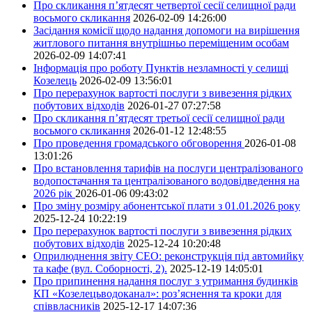
Про скликання п’ятдесят четвертої сесії селищної ради
восьмого скликання
2026-02-09 14:26:00
Засідання комісії щодо надання допомоги на вирішення
житлового питання внутрішньо переміщеним особам
2026-02-09 14:07:41
Інформація про роботу Пунктів незламності у селищі
Козелець
2026-02-09 13:56:01
Про перерахунок вартості послуги з вивезення рідких
побутових відходів
2026-01-27 07:27:58
Про скликання п’ятдесят третьої сесії селищної ради
восьмого скликання
2026-01-12 12:48:55
Про проведення громадського обговорення
2026-01-08
13:01:26
Про встановлення тарифів на послуги централізованого
водопостачання та централізованого водовідведення на
2026 рік
2026-01-06 09:43:02
Про зміну розміру абонентської плати з 01.01.2026 року
2025-12-24 10:22:19
Про перерахунок вартості послуги з вивезення рідких
побутових відходів
2025-12-24 10:20:48
Оприлюднення звіту СЕО: реконструкція під автомийку
та кафе (вул. Соборності, 2).
2025-12-19 14:05:01
Про припинення надання послуг з утримання будинків
КП «Козелецьводоканал»: роз’яснення та кроки для
співвласників
2025-12-17 14:07:36