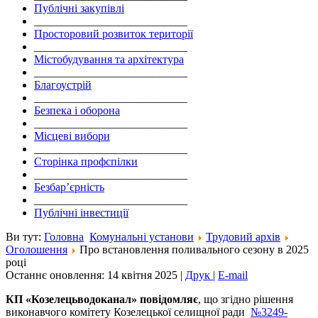
Публічні закупівлі
___________________________
Просторовий розвиток території
___________________________
Містобудування та архітектура
___________________________
Благоустрій
___________________________
Безпека і оборона
___________________________
Місцеві вибори
___________________________
Сторінка профспілки
___________________________
Безбар’єрність
___________________________
Публічні інвестиції
Ви тут:
Головна
Комунальні установи
Трудовий архів
Оголошення
Про встановлення поливального сезону в 2025
році
Останнє оновлення: 14 квітня 2025
|
Друк
|
E-mail
КП
«
Козелецьводоканал
» повідомляє
, що згідно рішення
виконавчого комітету Козелецької селищної ради
№3249-