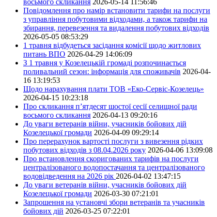
восьмого скликання
2026-05-14 11:56:46
Повідомлення про намір встановити тарифи на послуги
з управління побутовими відходами, а також тарифи на
збирання, перевезення та видалення побутових відходів
2026-05-05 08:53:29
1 травня відбудеться засідання комісії щодо житлових
питань ВПО
2026-04-29 14:06:09
З 1 травня у Козелецькій громаді розпочинається
поливальний сезон: інформація для споживачів
2026-04-
16 13:19:53
Щодо нарахування плати ТОВ «Еко-Сервіс-Козелець»
2026-04-15 10:23:18
Про скликання п’ятдесят шостої сесії селищної ради
восьмого скликання
2026-04-13 09:20:16
До уваги ветеранів війни, учасників бойових дій
Козелецької громади
2026-04-09 09:29:14
Про перерахунок вартості послуги з вивезення рідких
побутових відходів з 08.04.2026 року
2026-04-06 13:09:08
Про встановлення скоригованих тарифів на послуги
централізованого водопостачання та централізованого
водовідведення на 2026 рік
2026-04-02 13:47:15
До уваги ветеранів війни, учасників бойових дій
Козелецької громади
2026-03-30 07:21:01
Запрошення на установчі збори ветеранів та учасників
бойових дій
2026-03-25 07:22:01