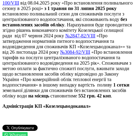
100/VIII
від 08.04.2025 року «Про встановлення поливального
сезону в 2025 році»
з 1 травня по 31 липня 2025
року
встановлено поливальний сезон для споживачів послуги з
централізованого водопостачання, які споживають воду
без
встановлених засобів обліку
. Нарахування буде проводитися
згідно рішень виконавчого комітету Козелецької селищної
ради від 07 червня 2024 року
№2847-82/VIII
«Про
затвердження нормативів питного водопостачання та
водовідведення для споживачів КП «Козелецьводоканал»» та
від 26 листопада 2024 року
№3084-92/VIII
«Про встановлення
тарифів на послуги централізованого водопостачання та
централізованого водовідведення на 2025 рік». Споживачам з
метою оплати за фактично спожиті послуги, вживати заходи
щодо встановлення засобів обліку відповідно до Закону
України «Про комерційний облік теплової енергії та
водопостачання» в іншому випадку вартість поливу
1 сотки
земельної ділянки для споживачів без встановлених засобів
обліку води
на місяць
становитиме
552 грн. 42
коп
.
Адміністрація
КП «
Козелецьводоканал
»
Whatsapp