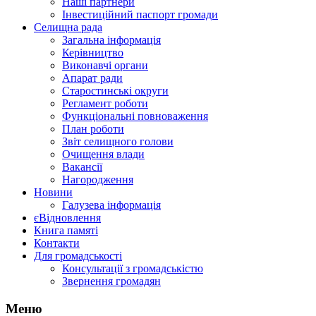
Наші партнери
Інвестиційний паспорт громади
Селищна рада
Загальна інформація
Керівництво
Виконавчі органи
Апарат ради
Старостинські округи
Регламент роботи
Функціональні повноваження
План роботи
Звіт селищного голови
Очищення влади
Вакансії
Нагородження
Новини
Галузева інформація
єВідновлення
Книга памяті
Контакти
Для громадськості
Консультації з громадськістю
Звернення громадян
Меню