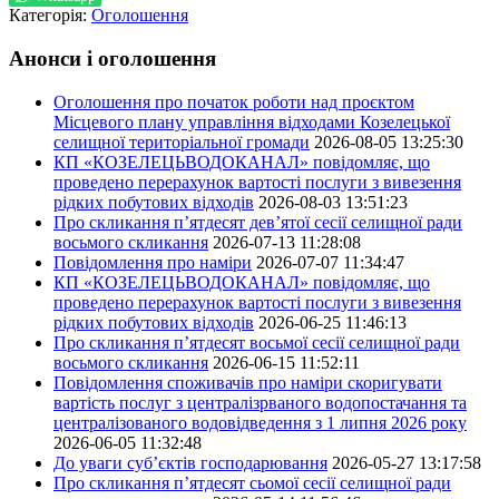
Категорія:
Оголошення
Анонси і оголошення
Оголошення про початок роботи над проєктом
Місцевого плану управління відходами Козелецької
селищної територіальної громади
2026-08-05 13:25:30
КП «КОЗЕЛЕЦЬВОДОКАНАЛ» повідомляє, що
проведено перерахунок вартості послуги з вивезення
рідких побутових відходів
2026-08-03 13:51:23
Про скликання п’ятдесят дев’ятої сесії селищної ради
восьмого скликання
2026-07-13 11:28:08
Повідомлення про наміри
2026-07-07 11:34:47
КП «КОЗЕЛЕЦЬВОДОКАНАЛ» повідомляє, що
проведено перерахунок вартості послуги з вивезення
рідких побутових відходів
2026-06-25 11:46:13
Про скликання п’ятдесят восьмої сесії селищної ради
восьмого скликання
2026-06-15 11:52:11
Повідомлення споживачів про наміри скоригувати
вартість послуг з централізрваного водопостачання та
централізованого водовідведення з 1 липня 2026 року
2026-06-05 11:32:48
До уваги суб’єктів господарювання
2026-05-27 13:17:58
Про скликання п’ятдесят сьомої сесії селищної ради