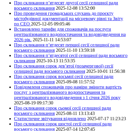
Про скликання п’ятдесят другої сесії селищної ради
восьмого скликання
2025-12-08 13:52:00
Про проведення громадських слухань до проєкту
містобудівної документації на місцевому рівні та Звіту
по СЕО
2025-12-05 09:05:46
Встановлено тарифи для споживачів на послуги
централізованого водопостачання та водовідведення на
2026 рік.
2025-11-11 14:53:07
Про скликання п’ятдесят першої сесії селищної ради
восьмого скликання
2025-11-10 13:59:18
Про скликання п’ятдесятої сесії селищної ради восьмого
скликання
2025-10-13 11:53:35
Про скликання сорок дев’ятої (позачергової) сесії
селищної ради восьмого скликання
2025-10-01 11:56:38
Про скликання сорок восьмої сесії селищної ради
восьмого скликання
2025-09-08 11:57:52
Повідомленя споживачів про наміри змінити вартість
послуг з централізованого водопостачання та
централізованого водовідведення з 1 січня 2026 року
2025-08-19 09:17:30
Про скликання сорок сьомої сесії селищної ради
восьмого скликання
2025-08-11 13:13:43
Статистичне звітування відновлено
2025-07-17 11:23:23
Про скликання сорок шостої сесії селищної ради
восьмого скликання
2025-07-14 12:07:45