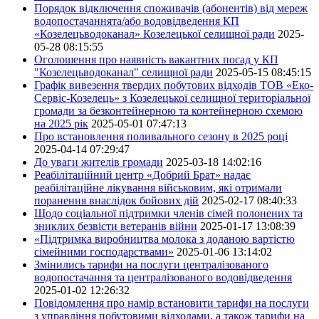
Порядок відключення споживачів (абонентів) від мереж
водопостачаннята/або водовідведення КП
«Козелецьводоканал» Козелецької селищної ради
2025-
05-28 08:15:55
Оголошення про наявність вакантних посад у КП
"Козелецьводоканал" селищної ради
2025-05-15 08:45:15
Графік вивезення твердих побутових відходів ТОВ «Еко-
Сервіс-Козелець» з Козелецької селищної територіальної
громади за безконтейнерною та контейнерною схемою
на 2025 рік
2025-05-01 07:47:13
Про встановлення поливального сезону в 2025 році
2025-04-14 07:29:47
До уваги жителів громади
2025-03-18 14:02:16
Реабілітаційний центр «Добрий Брат» надає
реабілітаційне лікування військовим, які отримали
поранення внаслідок бойових дій
2025-02-17 08:40:33
Щодо соціальної підтримки членів сімей полонених та
зниклих безвісти ветеранів війни
2025-01-17 13:08:39
«Підтримка виробництва молока з доданою вартістю
сімейними господарствами»
2025-01-06 13:14:02
Змінились тарифи на послуги централізованого
водопостачання та централізованого водовідведення
2025-01-02 12:26:32
Повідомлення про намір встановити тарифи на послуги
з управління побутовими відходами, а також тарифи на