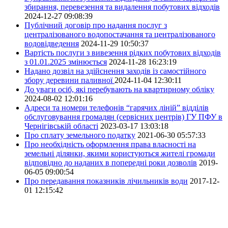
збирання, перевезення та видалення побутових відходів
2024-12-27 09:08:39
Публічний договір про надання послуг з
централізованого водопостачання та централізованого
водовідведення
2024-11-29 10:50:37
Вартість послуги з вивезення рідких побутових відходів
з 01.01.2025 змінюється
2024-11-28 16:23:19
Надано дозвіл на здійснення заходів із самостійного
збору деревини паливної
2024-11-04 12:30:11
До уваги осіб, які перебувають на квартирному обліку
2024-08-02 12:01:16
Адреси та номери телефонів “гарячих ліній” відділів
обслуговування громадян (сервісних центрів) ГУ ПФУ в
Чернігівській області
2023-03-17 13:03:18
Про сплату земельного податку
2021-06-30 05:57:33
Про необхідність оформлення права власності на
земельні ділянки, якими користуються жителі громади
відповідно до наданих в попередні роки дозволів
2019-
06-05 09:00:54
Про передавання показників лічильників води
2017-12-
01 12:15:42