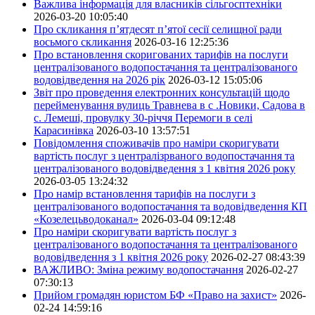
Важлива інформація для власників сільгосптехніки
2026-03-20 10:05:40
Про скликання п’ятдесят п’ятої сесії селищної ради
восьмого скликання
2026-03-16 12:25:36
Про встановлення скоригованих тарифів на послуги
централізованого водопостачання та централізованого
водовідведення на 2026 рік
2026-03-12 15:05:06
Звіт про проведення електронних консультацій щодо
перейменування вулиць Травнева в с .Новики, Садова в
с. Лемеші, провулку 30-річчя Перемоги в селі
Карасинівка
2026-03-10 13:57:51
Повідомлення споживачів про наміри скоригувати
вартість послуг з централізрваного водопостачання та
централізованого водовідведення з 1 квітня 2026 року
2026-03-05 13:24:32
Про намір встановлення тарифів на послуги з
централізованого водопостачання та водовідведення КП
«Козелецьводоканал»
2026-03-04 09:12:48
Про наміри скоригувати вартість послуг з
централізованого водопостачання та централізованого
водовідведення з 1 квітня 2026 року
2026-02-27 08:43:39
ВАЖЛИВО: Зміна режиму водопостачання
2026-02-27
07:30:13
Прийом громадян юристом БФ «Право на захист»
2026-
02-24 14:59:16