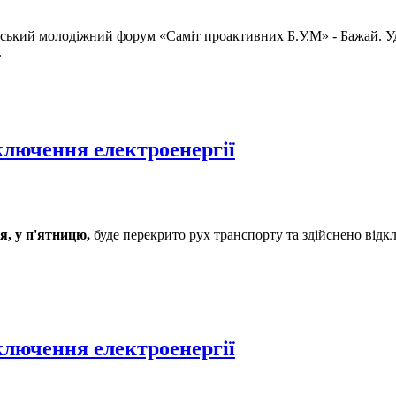
нський молодіжний форум «Саміт проактивних Б.У.М» - Бажай. 
.
ключення електроенергії
я, у п'ятницю,
буде перекрито рух транспорту та здійснено відк
ключення електроенергії