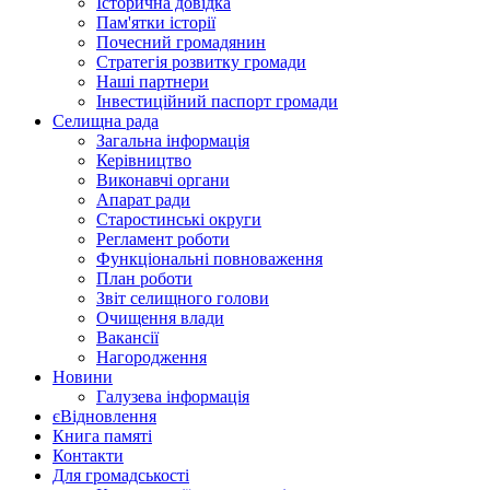
Історична довідка
Пам'ятки історії
Почесний громадянин
Стратегія розвитку громади
Наші партнери
Інвестиційний паспорт громади
Селищна рада
Загальна інформація
Керівництво
Виконавчі органи
Апарат ради
Старостинські округи
Регламент роботи
Функціональні повноваження
План роботи
Звіт селищного голови
Очищення влади
Вакансії
Нагородження
Новини
Галузева інформація
єВідновлення
Книга памяті
Контакти
Для громадськості