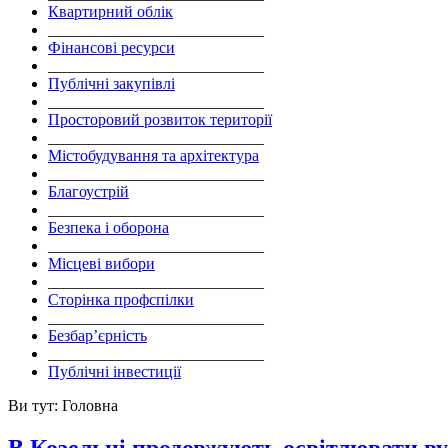
Квартирний облік
___________________________
Фінансові ресурси
___________________________
Публічні закупівлі
___________________________
Просторовий розвиток території
___________________________
Містобудування та архітектура
___________________________
Благоустрій
___________________________
Безпека і оборона
___________________________
Місцеві вибори
___________________________
Сторінка профспілки
___________________________
Безбар’єрність
___________________________
Публічні інвестиції
Ви тут:
Головна