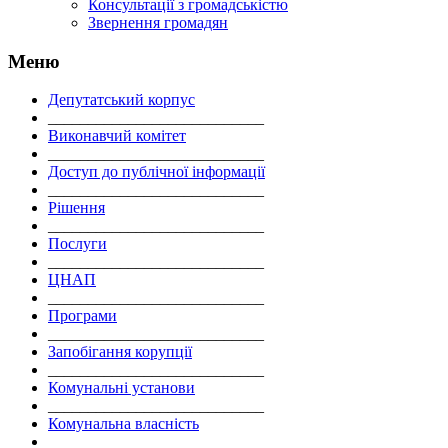
Консультації з громадськістю
Звернення громадян
Меню
Депутатський корпус
___________________________
Виконавчий комітет
___________________________
Доступ до публічної інформації
___________________________
Рішення
___________________________
Послуги
___________________________
ЦНАП
___________________________
Програми
___________________________
Запобігання корупції
___________________________
Комунальні установи
___________________________
Комунальна власність
___________________________