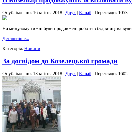
В Козельці продовжують освітлювати ву
Опубліковано: 16 квітня 2018
|
Друк
|
E-mail
|
Перегляди: 1053
На минулому тижні були продовжені роботи з будівництва вулич
Детальніше...
Категорія:
Новини
За досвідом до Козелецької громади
Опубліковано: 13 квітня 2018
|
Друк
|
E-mail
|
Перегляди: 1605