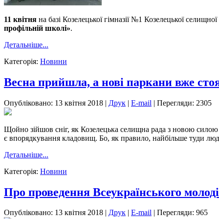
11 квітня
на базі Козелецької гімназії №1 Козелецької селищної
профільній школі»
.
Детальніше...
Категорія:
Новини
Весна прийшла, а нові паркани вже сто
Опубліковано: 13 квітня 2018
|
Друк
|
E-mail
|
Перегляди: 2305
Щойно зійшов сніг, як Козелецька селищна рада з новою силою 
є впорядкування кладовищ. Бо, як правило, найбільше туди люд
Детальніше...
Категорія:
Новини
Про проведення Всеукраїнського молод
Опубліковано: 13 квітня 2018
|
Друк
|
E-mail
|
Перегляди: 965