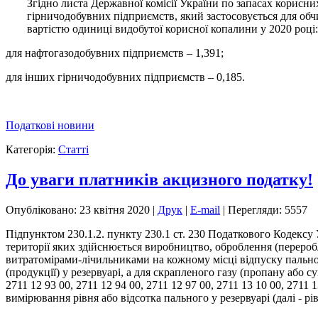
Згідно листа Державної комісії України по запасах корисни
гірничодобувних підприємств, який застосовується для об
вартістю одиниці видобутої корисної копалини у 2020 році:
для нафтогазодобувних підприємств – 1,391;
для інших гірничодобувних підприємств – 0,185.
Податкові новини
Категорія:
Статті
До уваги платників акцизного податку!
Опубліковано: 23 квітня 2020
|
Друк
|
E-mail
|
Перегляди: 5557
Підпунктом 230.1.2. пункту 230.1 ст. 230 Податкового Кодексу 
території яких здійснюється виробництво, оброблення (переробл
витратомірами-лічильниками на кожному місці відпуску пальног
(продукції) у резервуарі, а для скрапленого газу (пропану або су
2711 12 93 00, 2711 12 94 00, 2711 12 97 00, 2711 13 10 00, 2711
вимірювання рівня або відсотка пального у резервуарі (далі - 