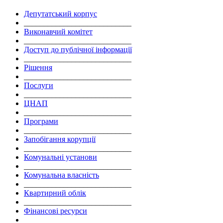
Депутатський корпус
___________________________
Виконавчий комітет
___________________________
Доступ до публічної інформації
___________________________
Рішення
___________________________
Послуги
___________________________
ЦНАП
___________________________
Програми
___________________________
Запобігання корупції
___________________________
Комунальні установи
___________________________
Комунальна власність
___________________________
Квартирний облік
___________________________
Фінансові ресурси
___________________________