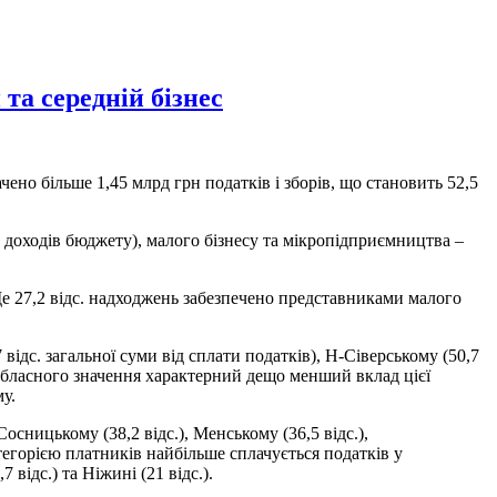
та середній бізнес
чено більше 1,45 млрд грн податків і зборів, що становить 52,5
 доходів бюджету), малого бізнесу та мікропідприємництва –
 Ще 27,2 відс. надходжень забезпечено представниками малого
відс. загальної суми від сплати податків), Н‑Сіверському (50,7
іст обласного значення характерний дещо менший вклад цієї
му.
сницькому (38,2 відс.), Менському (36,5 відс.),
атегорією платників найбільше сплачується податків у
відс.) та Ніжині (21 відс.).