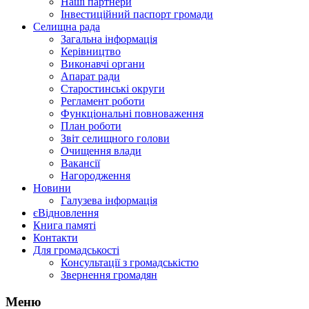
Наші партнери
Інвестиційний паспорт громади
Селищна рада
Загальна інформація
Керівництво
Виконавчі органи
Апарат ради
Старостинські округи
Регламент роботи
Функціональні повноваження
План роботи
Звіт селищного голови
Очищення влади
Вакансії
Нагородження
Новини
Галузева інформація
єВідновлення
Книга памяті
Контакти
Для громадськості
Консультації з громадськістю
Звернення громадян
Меню