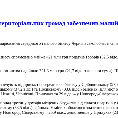
ериторіальних громад забезпечив малий 
дарювання середнього і малого бізнесу Чернігівської області спла
несу спрямовано майже 421 млн грн податків і зборів (32,5 відс.
приємництва надійшло 321,3 млн грн (21,7 відс. загальної суми).
зпечують підприємства середнього бізнесу у Срібнянському (57,7 
илуцькому (37,2 відс.) та Носівському (33,6 відс.) районах. Для м
 у Ніжині, Чернігові, Прилуках та 29 відс. – у Новгород‑Сіверсько
онад третину доходів місцевих бюджетів від сплати податків у Со
івському (33,5 відс.) районах. У містах обласного значення цією к
у Новгород‑Сіверському – 26,9 відс., дещо менше у Прилуках (23,7 