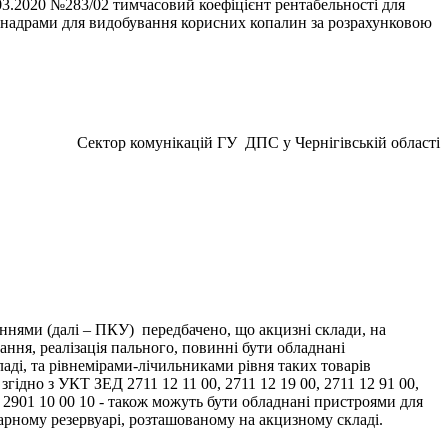
.03.2020 №283/02 тимчасовий коефіцієнт рентабельності для
я надрами для видобування корисних копалин за розрахунковою
ктор комунікацій ГУ ДПС у Чернігівській області
еннями (далі – ПКУ) передбачено, що акцизні склади, на
ння, реалізація пального, повинні бути обладнані
ді, та рівнемірами-лічильниками рівня таких товарів
 згідно з УКТ ЗЕД 2711 12 11 00, 2711 12 19 00, 2711 12 91 00,
 00, 2901 10 00 10 - також можуть бути обладнані пристроями для
нарному резервуарі, розташованому на акцизному складі.