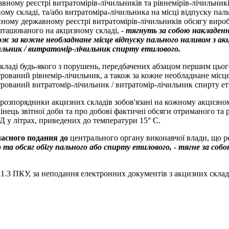
ному реєстрі витратомірів-лічильників та рівнемірів-лічильників
ому складі, та/або витратоміра-лічильника на місці відпуску па
 Єдиному державному реєстрі витратомірів-лічильників обсягу вир
озташованого на акцизному складі, -
тягнуть за собою накладенн
ож за кожне необладнане місце відпуску пального наливом з ак
льник / витратомір-лічильник спирту етилового.
ладі будь-якого з порушень, передбачених абзацом першим цьог
рований рівнемір-лічильник, а також за кожне необладнане місце
стрований витратомір-лічильник / витратомір-лічильник спирту е
 розпорядники акцизних складів зобов'язані на кожному акцизном
ець звітної доби та про добові фактичні обсяги отриманого та ре
ЕД у літрах, приведених до температури 15° C.
часного подання до
центрального органу виконавчої влади, що р
та обсяг обігу пального або спирту етилового,
-
тягне за собо
 1.3 ПКУ, за неподання електронних документів з акцизних складів