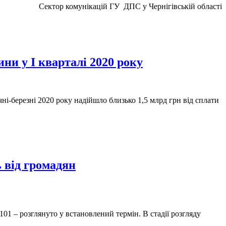
ктор комунікацій ГУ ДПС у Чернігівській області
ни у І кварталі 2020 року
чні-березні 2020 року надійшло близько 1,5 млрд грн від сплати
 від громадян
01 – розглянуто у встановлений термін. В стадії розгляду