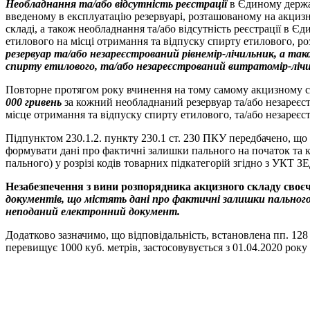
Необладнання та/або відсутність реєстрації
в Єдиному держав
введеному в експлуатацію резервуарі, розташованому на акцизн
складі, а також необладнання та/або відсутність реєстрації в
етилового на місці отримання та відпуску спирту етилового, р
резервуар та/або незареєстрований рівнемір-лічильник, а так
спирту етилового, та/або незареєстрований витратомір-лічи
Повторне протягом року вчинення на тому самому акцизному ск
000 гривень
за кожний необладнаний резервуар та/або незареєст
місце отримання та відпуску спирту етилового, та/або незареє
Підпунктом 230.1.2. пункту 230.1 ст. 230 ПКУ передбачено, що
формувати дані про фактичні залишки пального на початок та кін
пального) у розрізі кодів товарних підкатегорій згідно з УКТ З
Незабезпечення з вини розпорядника акцизного складу своє
документів, що містять дані про фактичні залишки пального 
неподаний електронний документ.
Додатково зазначимо, що відповідальність, встановлена пп. 128
перевищує 1000 куб. метрів, застосовувується з 01.04.2020 року