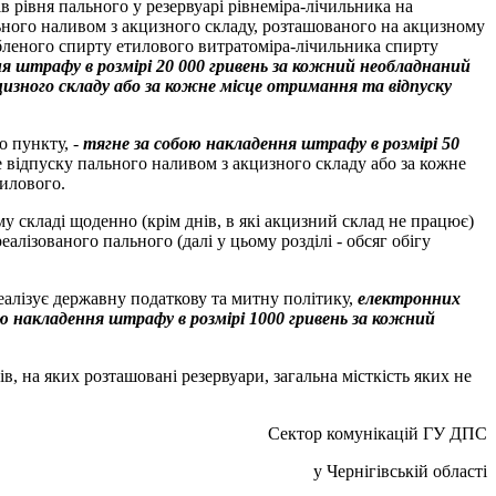
 рівня пального у резервуарі рівнеміра-лічильника на
льного наливом з акцизного складу, розташованого на акцизному
обленого спирту етилового витратоміра-лічильника спирту
я штрафу в розмірі 20 000 гривень за кожний необладнаний
цизного складу або за кожне місце отримання та відпуску
о пункту, -
тягне за собою накладення штрафу в розмірі 50
 відпуску пального наливом з акцизного складу або за кожне
тилового.
у складі щоденно (крім днів, в які акцизний склад не працює)
алізованого пального (далі у цьому розділі - обсяг обігу
еалізує державну податкову та митну політику,
електронних
ю накладення штрафу в розмірі 1000 гривень за кожний
, на яких розташовані резервуари, загальна місткість яких не
Сектор комунікацій ГУ ДПС
у Чернігівській області