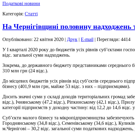
Податкові новини
Категорія:
Статті
На Чернігівщині половину надходжень т
Опубліковано: 22 квітня 2020
|
Друк
|
E-mail
|
Перегляди: 4414
У І кварталі 2020 року до бюджетів усіх рівнів суб’єктами госпо
відс. загальної суми надходжень.
Зокрема, до державного бюджету представниками середнього біз
310 млн грн (24 відс.).
До місцевих бюджетів усіх рівнів від суб’єктів середнього під
бізнесу (401,9 млн грн, майже 53 відс. з них – підприємцями).
Досить значні суми у складі доходів територіальних громад забе
відс.), Ічнянському (47,2 відс.), Ріпкинському (42,1 відс.), Пр
категорії підприємств у доходну частину: від 12,2 до 14,6 відс.
Суб’єкти малого бізнесу та мікропідприємництва забезпечують п
Городнянському (34,8 відс.), Семенівському (34,6 відс.), Кулик
м.Чернігові – 30,2 відс. загальної суми податкових надходжень, 