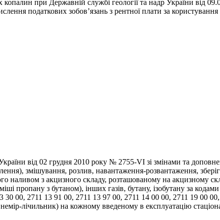
х копалин при Державній службі геології та надр України від 09
числення податкових зобов’язань з рентної плати за користуванн
Се
України від 02 грудня 2010 року № 2755-VI зі змінами та доповн
ення), змішування, розлив, навантаження-розвантаження, зберіга
о наливом з акцизного складу, розташованому на акцизному скла
міші пропану з бутаном), інших газів, бутану, ізобутану за кодами
 13 30 00, 2711 13 91 00, 2711 13 97 00, 2711 14 00 00, 2711 19 00
рівнемір-лічильник) на кожному введеному в експлуатацію стаціо