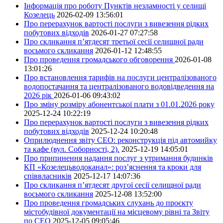
Інформація про роботу Пунктів незламності у селищі
Козелець
2026-02-09 13:56:01
Про перерахунок вартості послуги з вивезення рідких
побутових відходів
2026-01-27 07:27:58
Про скликання п’ятдесят третьої сесії селищної ради
восьмого скликання
2026-01-12 12:48:55
Про проведення громадського обговорення
2026-01-08
13:01:26
Про встановлення тарифів на послуги централізованого
водопостачання та централізованого водовідведення на
2026 рік
2026-01-06 09:43:02
Про зміну розміру абонентської плати з 01.01.2026 року
2025-12-24 10:22:19
Про перерахунок вартості послуги з вивезення рідких
побутових відходів
2025-12-24 10:20:48
Оприлюднення звіту СЕО: реконструкція під автомийку
та кафе (вул. Соборності, 2).
2025-12-19 14:05:01
Про припинення надання послуг з утримання будинків
КП «Козелецьводоканал»: роз’яснення та кроки для
співвласників
2025-12-17 14:07:36
Про скликання п’ятдесят другої сесії селищної ради
восьмого скликання
2025-12-08 13:52:00
Про проведення громадських слухань до проєкту
містобудівної документації на місцевому рівні та Звіту
по СЕО
2025-12-05 09:05:46