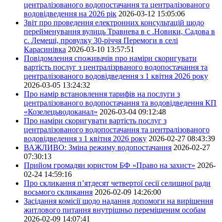
централізованого водопостачання та централізованого
водовідведення на 2026 рік
2026-03-12 15:05:06
Звіт про проведення електронних консультацій щодо
перейменування вулиць Травнева в с .Новики, Садова в
с. Лемеші, провулку 30-річчя Перемоги в селі
Карасинівка
2026-03-10 13:57:51
Повідомлення споживачів про наміри скоригувати
вартість послуг з централізрваного водопостачання та
централізованого водовідведення з 1 квітня 2026 року
2026-03-05 13:24:32
Про намір встановлення тарифів на послуги з
централізованого водопостачання та водовідведення КП
«Козелецьводоканал»
2026-03-04 09:12:48
Про наміри скоригувати вартість послуг з
централізованого водопостачання та централізованого
водовідведення з 1 квітня 2026 року
2026-02-27 08:43:39
ВАЖЛИВО: Зміна режиму водопостачання
2026-02-27
07:30:13
Прийом громадян юристом БФ «Право на захист»
2026-
02-24 14:59:16
Про скликання п’ятдесят четвертої сесії селищної ради
восьмого скликання
2026-02-09 14:26:00
Засідання комісії щодо надання допомоги на вирішення
житлового питання внутрішньо переміщеним особам
2026-02-09 14:07:41