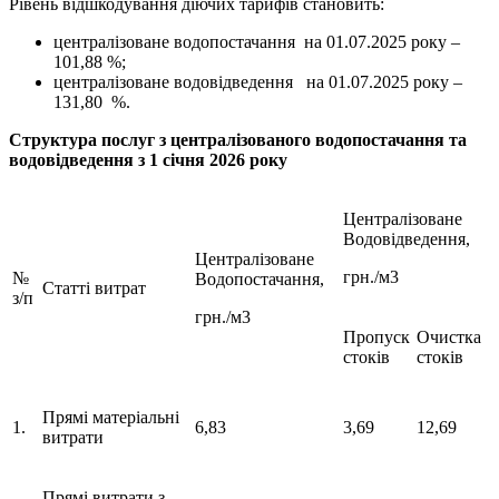
Рівень відшкодування діючих тарифів становить:
централізоване водопостачання на 01.07.2025 року –
101,88 %;
централізоване водовідведення на 01.07.2025 року –
131,80 %.
Структура послуг з централізованого водопостачання та
водовідведення
з 1 січня 2026
року
Централізоване
Водовідведення,
Централізоване
грн./м3
№
Водопостачання,
Статті витрат
з/п
грн./м3
Пропуск
Очистка
стоків
стоків
Прямі матеріальні
1.
6,83
3,69
12,69
витрати
Прямі витрати з