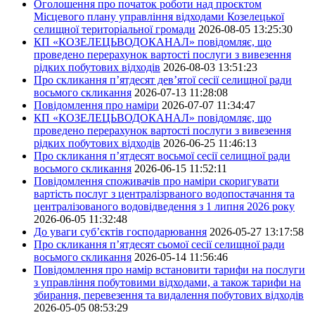
Оголошення про початок роботи над проєктом
Місцевого плану управління відходами Козелецької
селищної територіальної громади
2026-08-05 13:25:30
КП «КОЗЕЛЕЦЬВОДОКАНАЛ» повідомляє, що
проведено перерахунок вартості послуги з вивезення
рідких побутових відходів
2026-08-03 13:51:23
Про скликання п’ятдесят дев’ятої сесії селищної ради
восьмого скликання
2026-07-13 11:28:08
Повідомлення про наміри
2026-07-07 11:34:47
КП «КОЗЕЛЕЦЬВОДОКАНАЛ» повідомляє, що
проведено перерахунок вартості послуги з вивезення
рідких побутових відходів
2026-06-25 11:46:13
Про скликання п’ятдесят восьмої сесії селищної ради
восьмого скликання
2026-06-15 11:52:11
Повідомлення споживачів про наміри скоригувати
вартість послуг з централізрваного водопостачання та
централізованого водовідведення з 1 липня 2026 року
2026-06-05 11:32:48
До уваги суб’єктів господарювання
2026-05-27 13:17:58
Про скликання п’ятдесят сьомої сесії селищної ради
восьмого скликання
2026-05-14 11:56:46
Повідомлення про намір встановити тарифи на послуги
з управління побутовими відходами, а також тарифи на
збирання, перевезення та видалення побутових відходів
2026-05-05 08:53:29