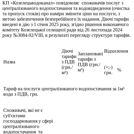
КП «Козелецьводоканал» повідомляє споживачів послуг з
централізованого водопостачання та водовідведення (очистка
та пропуск стоків) про наміри змінити ціни на послуги, з
метою забезпечення безперебійного їх надання. Діючі тарифи
введені в дію з 1 січня 2025 року, згідно рішення виконавчого
комітету Козелецької селищної ради від 26 листопада 2024
року №3084-92/VIII, в результаті перегляду структури тарифів.
Діючі
Відхилення
Заплановані
тарифи
тарифи з
Назва
з ПДВ
ПДВ (грн./
(грн./
(+;-)
м³)
%
м³)
грн.
Тариф на послуги централізованого водопостачання за 1м³
води з ПДВ, грн.
Споживачі, які не є
суб'єктами
господарювання у сфері
централізованого
водопостачання та