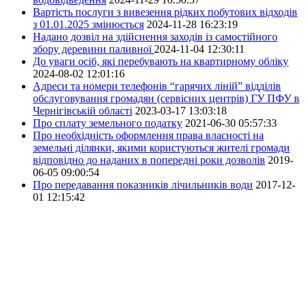
Вартість послуги з вивезення рідких побутових відходів
з 01.01.2025 змінюється
2024-11-28 16:23:19
Надано дозвіл на здійснення заходів із самостійного
збору деревини паливної
2024-11-04 12:30:11
До уваги осіб, які перебувають на квартирному обліку
2024-08-02 12:01:16
Адреси та номери телефонів “гарячих ліній” відділів
обслуговування громадян (сервісних центрів) ГУ ПФУ в
Чернігівській області
2023-03-17 13:03:18
Про сплату земельного податку
2021-06-30 05:57:33
Про необхідність оформлення права власності на
земельні ділянки, якими користуються жителі громади
відповідно до наданих в попередні роки дозволів
2019-
06-05 09:00:54
Про передавання показників лічильників води
2017-12-
01 12:15:42