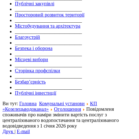
Публічні закупівлі
___________________________
Просторовий розвиток території
___________________________
Містобудування та архітектура
___________________________
Благоустрій
___________________________
Безпека і оборона
___________________________
Місцеві вибори
___________________________
Сторінка профспілки
___________________________
Безбар’єрність
___________________________
Публічні інвестиції
Ви тут:
Головна
Комунальні установи
КП
«Козелецьводоканал»
Оголошення
Повідомленя
споживачів про наміри змінити вартість послуг з
централізованого водопостачання та централізованого
водовідведення з 1 січня 2026 року
Друк
|
E-mail