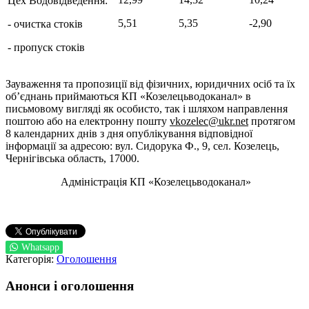
Цех Водовідведення:
5,51
5,35
-2,90
- очистка стоків
- пропуск стоків
Зауваження та пропозиції від фізичних, юридичних осіб та їх
об’єднань приймаються КП «Козелецьводоканал» в
письмовому вигляді як особисто, так і шляхом направлення
поштою або на електронну пошту
vkozelec@ukr.net
протягом
8 календарних днів з дня опублікування відповідної
інформації за адресою: вул. Сидорука Ф., 9, сел. Козелець,
Чернігівська область, 17000.
Адміністрація КП «Козелецьводоканал»
Whatsapp
Категорія:
Оголошення
Анонси і оголошення