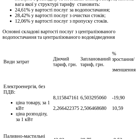
вага якої у структурі тарифу становить:
24,61% у вартості послуг за водопостачання;
28,42% у вартості послуг з очистки стоків;
12,06% у вартості послуг з пропуску стоків.
Основні складові вартості послуг з централізованого
водопостачання та централізованого водовідведення
%
Діючий
Запланований
зростання/
Види затрат
тариф, грн.
тариф, грн.
зменшення
Електроенергія, без
ПДВ:
8,115847161
6,503295060
-19,90
ціна товару, за 1
кВт
2,266422375
2,506468680
10,59
ціна розподілу,
за 1 кВт
Паливно-мастильні