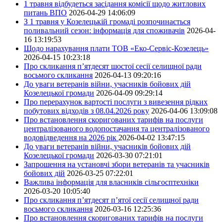
1 травня відбудеться засідання комісії щодо житлових
питань ВПО
2026-04-29 14:06:09
З 1 травня у Козелецькій громаді розпочинається
поливальний сезон: інформація для споживачів
2026-04-
16 13:19:53
Щодо нарахування плати ТОВ «Еко-Сервіс-Козелець»
2026-04-15 10:23:18
Про скликання п’ятдесят шостої сесії селищної ради
восьмого скликання
2026-04-13 09:20:16
До уваги ветеранів війни, учасників бойових дій
Козелецької громади
2026-04-09 09:29:14
Про перерахунок вартості послуги з вивезення рідких
побутових відходів з 08.04.2026 року
2026-04-06 13:09:08
Про встановлення скоригованих тарифів на послуги
централізованого водопостачання та централізованого
водовідведення на 2026 рік
2026-04-02 13:47:15
До уваги ветеранів війни, учасників бойових дій
Козелецької громади
2026-03-30 07:21:01
Запрошення на установчі збори ветеранів та учасників
бойових дій
2026-03-25 07:22:01
Важлива інформація для власників сільгосптехніки
2026-03-20 10:05:40
Про скликання п’ятдесят п’ятої сесії селищної ради
восьмого скликання
2026-03-16 12:25:36
Про встановлення скоригованих тарифів на послуги