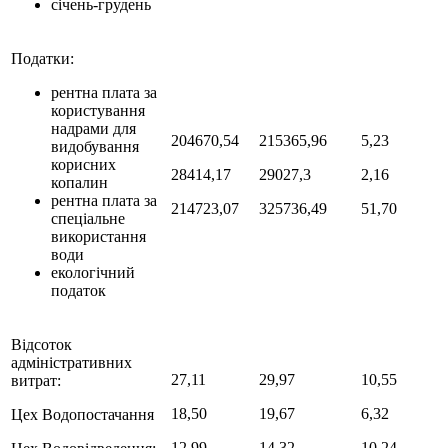
січень-грудень
Податки:
рентна плата за
користування
надрами для
204670,54
215365,96
5,23
видобування
корисних
28414,17
29027,3
2,16
копалин
рентна плата за
214723,07
325736,49
51,70
спеціальне
використання
води
екологічний
податок
Відсоток
адміністративних
27,11
29,97
10,55
витрат:
18,50
19,67
6,32
Цех Водопостачання
12,99
14,32
10,24