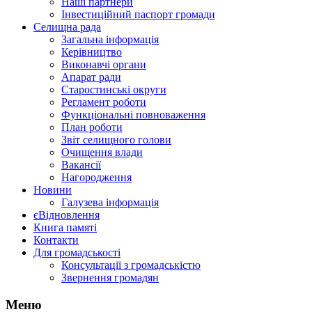
Наші партнери
Інвестиційний паспорт громади
Селищна рада
Загальна інформація
Керівництво
Виконавчі органи
Апарат ради
Старостинські округи
Регламент роботи
Функціональні повноваження
План роботи
Звіт селищного голови
Очищення влади
Вакансії
Нагородження
Новини
Галузева інформація
єВідновлення
Книга памяті
Контакти
Для громадськості
Консультації з громадськістю
Звернення громадян
Меню