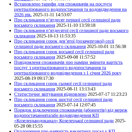
Встановлено тарифи для споживачів на послуги
централізованого водопостачання та водовідведення на
2026 рік.
2025-11-11 14:53:07
Про скликання п’ятдесят першої сесії селищної ради
восьмого скликання
2025-11-10 13:59:18
Про скликання п’ятдесятої сесії селищної ради восьмого
скликання
2025-10-13 11:53:35
Про скликання сорок дев’ятої (позачергової) сесії
селищної ради восьмого скликання
2025-10-01 11:56:38
Про скликання сорок восьмої сесії селищної ради
восьмого скликання
2025-09-08 11:57:52
Повідомленя споживачів про наміри змінити вартість
послуг з централізованого водопостачання та
централізованого водовідведення з 1 січня 2026 року
2025-08-19 09:17:30
Про скликання сорок сьомої сесії селищної ради
восьмого скликання
2025-08-11 13:13:43
Статистичне звітування відновлено
2025-07-17 11:23:23
Про скликання сорок шостої сесії селищної ради
восьмого скликання
2025-07-14 12:07:45
Порядок відключення споживачів (абонентів) від мереж
водопостачаннята/або водовідведення КП
«Козелецьводоканал» Козелецької селищної ради
2025-
05-28 08:15:55
Оголошення про наявність вакантних посад у КП