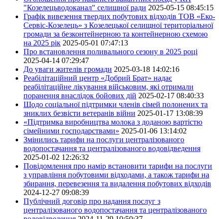
"Козелецьводоканал" селищної ради
2025-05-15 08:45:15
Графік вивезення твердих побутових відходів ТОВ «Еко-
Сервіс-Козелець» з Козелецької селищної територіальної
громади за безконтейнерною та контейнерною схемою
на 2025 рік
2025-05-01 07:47:13
Про встановлення поливального сезону в 2025 році
2025-04-14 07:29:47
До уваги жителів громади
2025-03-18 14:02:16
Реабілітаційний центр «Добрий Брат» надає
реабілітаційне лікування військовим, які отримали
поранення внаслідок бойових дій
2025-02-17 08:40:33
Щодо соціальної підтримки членів сімей полонених та
зниклих безвісти ветеранів війни
2025-01-17 13:08:39
«Підтримка виробництва молока з доданою вартістю
сімейними господарствами»
2025-01-06 13:14:02
Змінились тарифи на послуги централізованого
водопостачання та централізованого водовідведення
2025-01-02 12:26:32
Повідомлення про намір встановити тарифи на послуги
з управління побутовими відходами, а також тарифи на
збирання, перевезення та видалення побутових відходів
2024-12-27 09:08:39
Публічний договір про надання послуг з
централізованого водопостачання та централізованого
водовідведення
2024-11-29 10:50:37