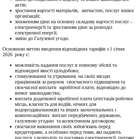
актів;
зростання вартості матеріалів, запчастин, послуг інших
організацій;
зниженням ціни на основну складову вартості послуг -
електроенергії та зростанням ціни за розподіл
електричної енергії;
зміни до Галузевої угоди.
Основною метою введення відповідних тарифів з 1 січня
2026 року є:
можливість надання послуг в повному обсязі та
відповідної якості цілодобово;
стимулювання та утримання на своїх місцях
працівників за рахунок своєчасного підвищення та
своєчасної виплати заробітної плати, відповідно до
вимог законодавства;
виплата додаткової заробітної плати (атестація робочих
місць, класність для водіїв, нічних для
водороздавальників) та інших заохочувальних і
компенсаційних виплат передбачених державою,
галузевою угодою та колективним договором;
своєчасне виконання своїх зобов'язань перед
кредиторами, а особливо перед тими, які надають
послуги з розподілу та поставки електроенергії, питома