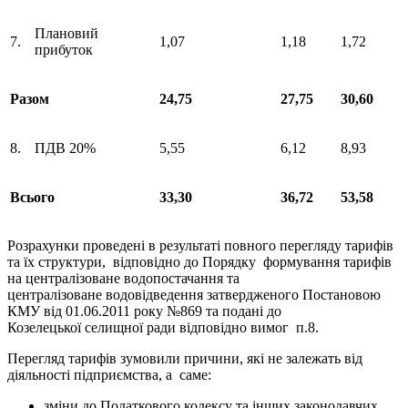
Плановий
7.
1,07
1,18
1,72
прибуток
Разом
24,75
27,75
30,60
8.
ПДВ 20%
5,55
6,12
8,93
Всього
33,30
36,72
53,58
Розрахунки проведені в результаті повного перегляду тарифів
та їх структури, відповідно до Порядку формування тарифів
на централізоване водопостачання та
централізоване водовідведення затвердженого Постановою
КМУ від 01.06.2011 року №869 та подані до
Козелецької селищної ради відповідно вимог п.8.
Перегляд тарифів зумовили причини, які не залежать від
діяльності підприємства, а саме:
зміни до Податкового кодексу та інших законодавчих