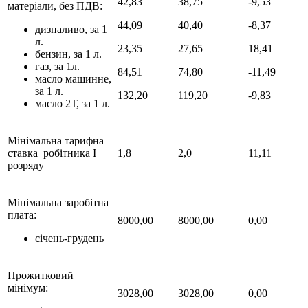
42,83
38,75
-9,53
матеріали, без ПДВ:
44,09
40,40
-8,37
дизпаливо, за 1
л.
23,35
27,65
18,41
бензин, за 1 л.
газ, за 1л.
84,51
74,80
-11,49
масло машинне,
за 1 л.
132,20
119,20
-9,83
масло 2Т, за 1 л.
Мінімальна тарифна
ставка робітника І
1,8
2,0
11,11
розряду
Мінімальна заробітна
плата:
8000,00
8000,00
0,00
січень-грудень
Прожитковий
мінімум:
3028,00
3028,00
0,00