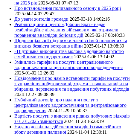
на 2025 рік
2025-05-01 07:47:13
Про встановлення поливального сезону в 2025 році
2025-04-14 07:29:47
До уваги жителів громади
2025-03-18 14:02:16
Реабілітаційний центр «Добрий Брат» надає
реабілітаційне лікування військовим, які отримали
поранення внаслідок бойових дій
2025-02-17 08:40:33
Щодо соціальної підтримки членів сімей полонених та
зниклих безвісти ветеранів війни
2025-01-17 13:08:39
«Підтримка виробництва молока з доданою вартістю
сімейними господарствами»
2025-01-06 13:14:02
Змінились тарифи на послуги централізованого
водопостачання та централізованого водовідведення
2025-01-02 12:26:32
Повідомлення про намір встановити тарифи на послуги
з управління побутовими відходами, а також тарифи на
збирання, перевезення та видалення побутових відходів
2024-12-27 09:08:39
Публічний договір про надання послуг з
централізованого водопостачання та централізованого
водовідведення
2024-11-29 10:50:37
Вартість послуги з вивезення рідких побутових відходів
з 01.01.2025 змінюється
2024-11-28 16:23:19
Надано дозвіл на здійснення заходів із самостійного
збору деревини паливної
2024-11-04 12:30:11