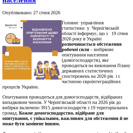
населення
Опубліковано: 27 січня 2026
Головне управління
статистики у Чернігівській
області інформує, що з 19 січня
2026 року в Україні
розпочинається обстеження
робочої сили
– вибіркове
опитування населення
(домогосподарств), яке
проводиться на виконання Плану
державних статистичних
спостережень на 2026 рік і є
частиною євроінтеграційних
процесів України.
Опитування проводиться для домогосподарств, відібраних
випадковим чином.​ У Чернігівській області на 2026 рік до
вибірки включено 3915 домогосподарств з 19 територіальних
громад.
Кожне домогосподарство, відібране для
опитування, є унікальним, важливим для обстеження й не
може бути замінене іншим.