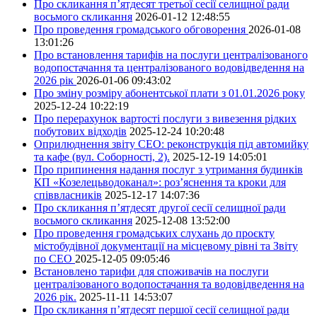
Про скликання п’ятдесят третьої сесії селищної ради
восьмого скликання
2026-01-12 12:48:55
Про проведення громадського обговорення
2026-01-08
13:01:26
Про встановлення тарифів на послуги централізованого
водопостачання та централізованого водовідведення на
2026 рік
2026-01-06 09:43:02
Про зміну розміру абонентської плати з 01.01.2026 року
2025-12-24 10:22:19
Про перерахунок вартості послуги з вивезення рідких
побутових відходів
2025-12-24 10:20:48
Оприлюднення звіту СЕО: реконструкція під автомийку
та кафе (вул. Соборності, 2).
2025-12-19 14:05:01
Про припинення надання послуг з утримання будинків
КП «Козелецьводоканал»: роз’яснення та кроки для
співвласників
2025-12-17 14:07:36
Про скликання п’ятдесят другої сесії селищної ради
восьмого скликання
2025-12-08 13:52:00
Про проведення громадських слухань до проєкту
містобудівної документації на місцевому рівні та Звіту
по СЕО
2025-12-05 09:05:46
Встановлено тарифи для споживачів на послуги
централізованого водопостачання та водовідведення на
2026 рік.
2025-11-11 14:53:07
Про скликання п’ятдесят першої сесії селищної ради