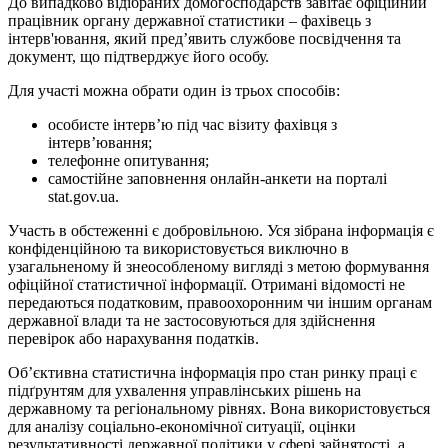
До випадково відібраних домогосподарств завітає офіційний
працівник органу державної статистики – фахівець з
інтерв'ювання, який пред’явить службове посвідчення та
документ, що підтверджує його особу.
Для участі можна обрати один із трьох способів:
особисте інтерв’ю під час візиту фахівця з
інтерв’ювання;
телефонне опитування;
самостійне заповнення онлайн-анкети на порталі
stat.gov.ua.
Участь в обстеженні є добровільною. Уся зібрана інформація є
конфіденційною та використовується виключно в
узагальненому й знеособленому вигляді з метою формування
офіційної статистичної інформації. Отримані відомості не
передаються податковим, правоохоронним чи іншим органам
державної влади та не застосовуються для здійснення
перевірок або нарахування податків.
Об’єктивна статистична інформація про стан ринку праці є
підґрунтям для ухвалення управлінських рішень на
державному та регіональному рівнях. Вона використовується
для аналізу соціально-економічної ситуації, оцінки
результативності державної політики у сфері зайнятості, а