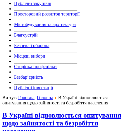
Публічні закупівлі
___________________________
Просторовий розвиток території
___________________________
Містобудування та архітектура
___________________________
Благоустрій
___________________________
Безпека і оборона
___________________________
Місцеві вибори
___________________________
Сторінка профспілки
___________________________
Безбар’єрність
___________________________
Публічні інвестиції
Ви тут:
Головна
Головна
В Україні відновлюється
опитування щодо зайнятості та безробіття населення
В Україні відновлюється опитування
щодо зайнятості та безробіття