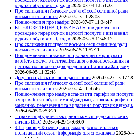
рідких побутових відходів
2026-08-03 13:51:23
Про скликання п’ятдесят дев’ятої сесії селищної ради
восьмого скликання
2026-07-13 11:28:08
Повідомлення про наміри
2026-07-07 11:34:47
КП «КОЗЕЛЕЦЬВОДОКАНАЛ» повідомляє, що
проведено перерахунок вартості послуги з вивезення
рідких побутових відходів
2026-06-25 11:46:13
Про скликання п’ятдесят восьмої сесії селищної ради
восьмого скликання
2026-06-15 11:52:11
Повідомлення споживачів про наміри скоригувати
вартість послуг з централізрваного водопостачання та
централізованого водовідведення з 1 липня 2026 року
2026-06-05 11:32:48
До уваги суб’єктів господарювання
2026-05-27 13:17:58
Про скликання п’ятдесят сьомої сесії селищної ради
восьмого скликання
2026-05-14 11:56:46
Повідомлення про намір встановити тарифи на послуги
з управління побутовими відходами, а також тарифи на
збирання, перевезення та видалення побутових відходів
2026-05-05 08:53:29
1 травня відбудеться засідання комісії щодо житлових
питань ВПО
2026-04-29 14:06:09
З 1 травня у Козелецькій громаді розпочинається
поливальний сезон: інформація для споживачів
2026-04-