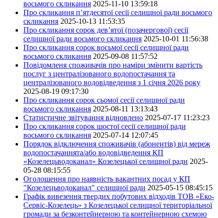
восьмого скликання
2025-11-10 13:59:18
Про скликання п’ятдесятої сесії селищної ради восьмого
скликання
2025-10-13 11:53:35
Про скликання сорок дев’ятої (позачергової) сесії
селищної ради восьмого скликання
2025-10-01 11:56:38
Про скликання сорок восьмої сесії селищної ради
восьмого скликання
2025-09-08 11:57:52
Повідомленя споживачів про наміри змінити вартість
послуг з централізованого водопостачання та
централізованого водовідведення з 1 січня 2026 року
2025-08-19 09:17:30
Про скликання сорок сьомої сесії селищної ради
восьмого скликання
2025-08-11 13:13:43
Статистичне звітування відновлено
2025-07-17 11:23:23
Про скликання сорок шостої сесії селищної ради
восьмого скликання
2025-07-14 12:07:45
Порядок відключення споживачів (абонентів) від мереж
водопостачаннята/або водовідведення КП
«Козелецьводоканал» Козелецької селищної ради
2025-
05-28 08:15:55
Оголошення про наявність вакантних посад у КП
"Козелецьводоканал" селищної ради
2025-05-15 08:45:15
Графік вивезення твердих побутових відходів ТОВ «Еко-
Сервіс-Козелець» з Козелецької селищної територіальної
громади за безконтейнерною та контейнерною схемою