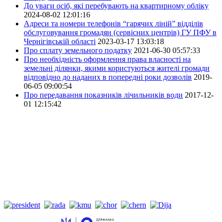
До уваги осіб, які перебувають на квартирному обліку
2024-08-02 12:01:16
Адреси та номери телефонів “гарячих ліній” відділів
обслуговування громадян (сервісних центрів) ГУ ПФУ в
Чернігівській області
2023-03-17 13:03:18
Про сплату земельного податку
2021-06-30 05:57:33
Про необхідність оформлення права власності на
земельні ділянки, якими користуються жителі громади
відповідно до наданих в попередні роки дозволів
2019-
06-05 09:00:54
Про передавання показників лічильників води
2017-12-
01 12:15:42