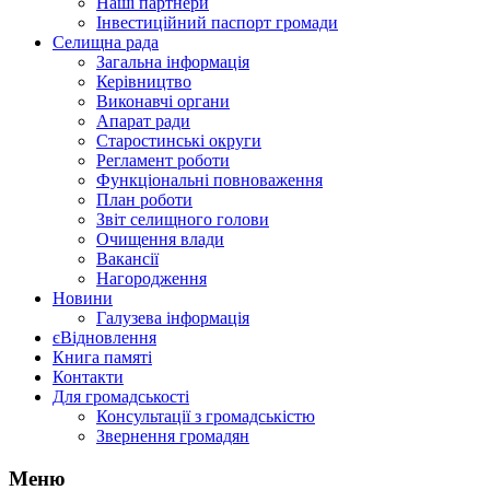
Наші партнери
Інвестиційний паспорт громади
Селищна рада
Загальна інформація
Керівництво
Виконавчі органи
Апарат ради
Старостинські округи
Регламент роботи
Функціональні повноваження
План роботи
Звіт селищного голови
Очищення влади
Вакансії
Нагородження
Новини
Галузева інформація
єВідновлення
Книга памяті
Контакти
Для громадськості
Консультації з громадськістю
Звернення громадян
Меню