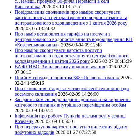
с. Лемеші, провулку 30-річчя Перемоги в селі
Карасинівка
2026-03-10 13:57:51
Повідомлення споживачів про наміри скоригувати
вартість послуг з централізрваного водопостачання та
централізованого водовідведення з 1 квітня 2026 року
2026-03-05 13:24:32
Про намір встановлення тарифів на послуги з
централізованого водопостачання та водовідведення КП
«Козелецьводоканал»
2026-03-04 09:12:48
Про наміри скоригувати вартість послуг з
централізованого водопостачання та централізованого
водовідведення з 1 квітня 2026 року
2026-02-27 08:43:39
ВАЖЛИВО: Зміна режиму водопостачання
2026-02-27
07:30:13
Прийом громадян юристом БФ «Право на захист»
2026-
02-24 14:59:16
Про скликання п’ятдесят четвертої сесії селищної ради
восьмого скликання
2026-02-09 14:26:00
Засідання комісії щодо надання допомоги на вирішення
житлового питання внутрішньо переміщеним особам
2026-02-09 14:07:41
Інформація про роботу Пунктів незламності у селищі
Козелець
2026-02-09 13:56:01
Про перерахунок вартості послуги з вивезення рідких
побутових відходів
2026-01-27 07:27:58