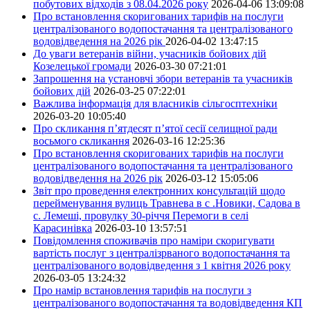
побутових відходів з 08.04.2026 року
2026-04-06 13:09:08
Про встановлення скоригованих тарифів на послуги
централізованого водопостачання та централізованого
водовідведення на 2026 рік
2026-04-02 13:47:15
До уваги ветеранів війни, учасників бойових дій
Козелецької громади
2026-03-30 07:21:01
Запрошення на установчі збори ветеранів та учасників
бойових дій
2026-03-25 07:22:01
Важлива інформація для власників сільгосптехніки
2026-03-20 10:05:40
Про скликання п’ятдесят п’ятої сесії селищної ради
восьмого скликання
2026-03-16 12:25:36
Про встановлення скоригованих тарифів на послуги
централізованого водопостачання та централізованого
водовідведення на 2026 рік
2026-03-12 15:05:06
Звіт про проведення електронних консультацій щодо
перейменування вулиць Травнева в с .Новики, Садова в
с. Лемеші, провулку 30-річчя Перемоги в селі
Карасинівка
2026-03-10 13:57:51
Повідомлення споживачів про наміри скоригувати
вартість послуг з централізрваного водопостачання та
централізованого водовідведення з 1 квітня 2026 року
2026-03-05 13:24:32
Про намір встановлення тарифів на послуги з
централізованого водопостачання та водовідведення КП