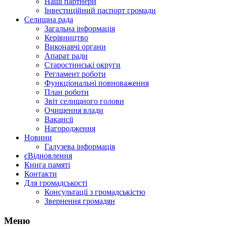
Наші партнери
Інвестиційний паспорт громади
Селищна рада
Загальна інформація
Керівництво
Виконавчі органи
Апарат ради
Старостинські округи
Регламент роботи
Функціональні повноваження
План роботи
Звіт селищного голови
Очищення влади
Вакансії
Нагородження
Новини
Галузева інформація
єВідновлення
Книга памяті
Контакти
Для громадськості
Консультації з громадськістю
Звернення громадян
Меню