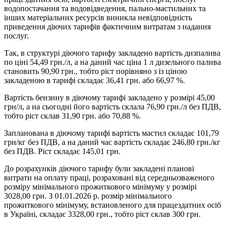
водопостачання та водовідведення, пально-мастильних та
інших матеріальних ресурсів виникла невідповідність
приведення діючих тарифів фактичним витратам з надання
послуг.
Так, в структурі діючого тарифу закладено вартість дизпалива
по ціні 54,49 грн./л, а на даний час ціна 1 л дизельного палива
становить 90,90 грн., тобто ріст порівняно з із ціною
закладеною в тарифі складає 36,41 грн. або 66,97 %.
Вартість бензину в діючому тарифі закладено у розмірі 45,00
грн/л, а на сьогодні його вартість склала 76,90 грн./л без ПДВ,
тобто ріст склав 31,90 грн. або 70,88 %.
Запланована в діючому тарифі вартість мастил складає 101,79
грн/кг без ПДВ, а на даний час вартість складає 246,80 грн./кг
без ПДВ. Ріст складає 145,01 грн.
До розрахунків діючого тарифу були закладені планові
витрати на оплату праці, розраховані від середньозваженого
розміру мінімального прожиткового мінімуму у розмірі
3028,00 грн. З 01.01.2026 р. розмір мінімального
прожиткового мінімуму, встановленого для працездатних осіб
в Україні, складає 3328,00 грн., тобто ріст склав 300 грн.