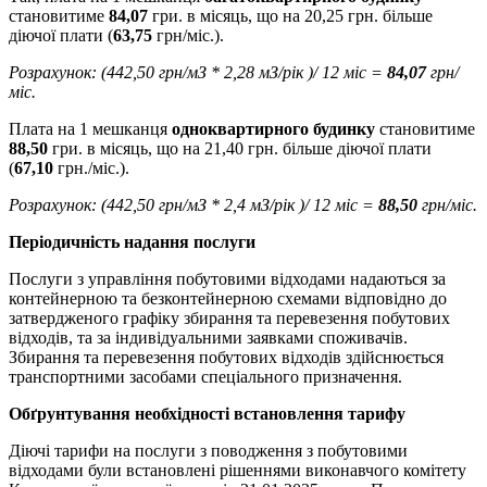
становитиме
84,
0
7
гри. в місяць, що на 20,25 грн. більше
діючої плати (
63,75
грн/міс.).
Розрахунок:
(
442,50
грн/мЗ
*
2,28
мЗ/рік
)/
12 міс
=
84,07
грн/
міс.
Плата на 1 мешканця
одноквартирного будинку
становитиме
88,50
гри. в місяць, що на 21,40 грн. більше діючої плати
(
67,10
грн./міс.).
Розрахунок:
(
442,50
грн/мЗ
*
2,4
мЗ/рік
)/
12 міс
=
88,50
грн/міс.
Періодичність надання послуги
Послуги з управління побутовими відходами надаються за
контейнерною та безконтейнерною схемами відповідно до
затвердженого графіку збирання та перевезення побутових
відходів, та за індивідуальними заявками споживачів.
Збирання та перевезення побутових відходів здійснюється
транспортними засобами спеціального призначення.
Обґрунтування
необхідності встановлення тарифу
Діючі тарифи на послуги з поводження з побутовими
відходами були встановлені рішеннями виконавчого комітету