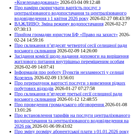
«Козелецьводоканал»
2026-03-04 09:12:48
Про наміри скоригувати вартість послуг з
централізованого водопостачання та централізованого
водовідведення з 1 квітня 2026 року
2026-02-27 08:43:39
ВАЖЛИВО: Зміна режиму водопостачання
2026-02-27
07:30:13
Прийом громадян юристом БФ «Право на захист»
2026-
02-24 14:59:16
Про скликання п’ятдесят четвертої сесії селищної ради
восьмого скликання
2026-02-09 14:26:00
Засідання комісії щодо надання допомоги на вирішення
житлового питання внутрішньо переміщеним особам
2026-02-09 14:07:41
Інформація про роботу Пунктів незламності у селищі
Козелець
2026-02-09 13:56:01
Про перерахунок вартості послуги з вивезення рідких
побутових відходів
2026-01-27 07:27:58
Про скликання п’ятдесят третьої сесії селищної ради
восьмого скликання
2026-01-12 12:48:55
Про проведення громадського обговорення
2026-01-08
13:01:26
Про встановлення тарифів на послуги централізованого
водопостачання та централізованого водовідведення на
2026 рік
2026-01-06 09:43:02
Про зміну розміру абонентської плати з 01.01.2026 року