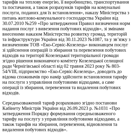
тарифів на теплову енергію, її виробництво, транспортування
та постачання, а також розрахунків тарифів на комунальні
послуги, поданих для їх встановлення», наказу Міністерства з
питань житлово-комунального господарства України від
30.07.2010 №259 «Про затвердження Правил визначення норм
надання послуг з вивезення побутових відходів», зі змінами
внесеними наказом Міністерства розвитку громад, територій
та інфраструктури України від 30.11.2023 №1087, та у зв’язку з
визначенням ТОВ «Еко-Сервіс-Козелець» виконавцем послуг
зі здійснення операцій із збирання та перевезення побутових
відходів на території Козелецької територіальної громади
згідно рішення виконавчого комітету Козелецької селищної
ради Чернігівської області від 02 травня 2023 року № 803-
54/VIII, підприємство «Еко-Сервіс-Козелець», доводить до
відома споживачів про намір здійснити встановлення тарифу
на послуги з управління побутовими відходами, а саме
операції із збирання, перевезення та видалення побутових
відходів.
Середньозважений тариф розраховано згідно постанови
Кабінету Міністрів України від 26.09.2023 р. №1031 «Про
затвердження Порядку формування середньозваженого
тарифу на послугу з управління побутовими відходами, а
також тарифів на збирання, перевезення, відновлення та
видалення побутових відходів».