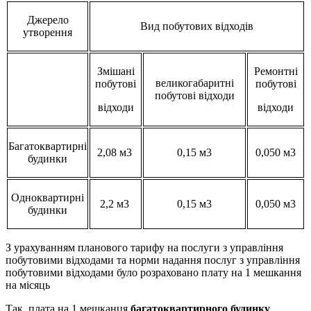
Джерело
Вид побутових відходів
утворення
Змішані
Ремонтні
великогабаритні
побутові
побутові
побутові відходи
відходи
відходи
Багатоквартирні
2,08 м3
0,15 м3
0,050 м3
будинки
Одноквартирні
2,2 м3
0,15 м3
0,050 м3
будинки
З урахуванням планового тарифу на послуги з управління
побутовими відходами та норми надання послуг з управління
побутовими відходами було розраховано плату на 1 мешкання
на місяць
Так, плата на 1 мешканця
багатоквартирного будинку