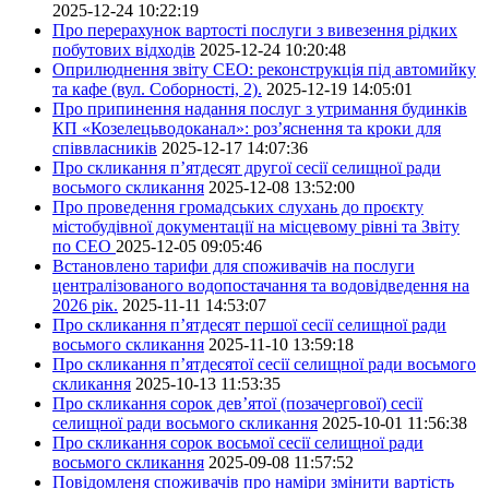
2025-12-24 10:22:19
Про перерахунок вартості послуги з вивезення рідких
побутових відходів
2025-12-24 10:20:48
Оприлюднення звіту СЕО: реконструкція під автомийку
та кафе (вул. Соборності, 2).
2025-12-19 14:05:01
Про припинення надання послуг з утримання будинків
КП «Козелецьводоканал»: роз’яснення та кроки для
співвласників
2025-12-17 14:07:36
Про скликання п’ятдесят другої сесії селищної ради
восьмого скликання
2025-12-08 13:52:00
Про проведення громадських слухань до проєкту
містобудівної документації на місцевому рівні та Звіту
по СЕО
2025-12-05 09:05:46
Встановлено тарифи для споживачів на послуги
централізованого водопостачання та водовідведення на
2026 рік.
2025-11-11 14:53:07
Про скликання п’ятдесят першої сесії селищної ради
восьмого скликання
2025-11-10 13:59:18
Про скликання п’ятдесятої сесії селищної ради восьмого
скликання
2025-10-13 11:53:35
Про скликання сорок дев’ятої (позачергової) сесії
селищної ради восьмого скликання
2025-10-01 11:56:38
Про скликання сорок восьмої сесії селищної ради
восьмого скликання
2025-09-08 11:57:52
Повідомленя споживачів про наміри змінити вартість