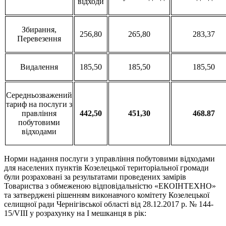
відходи
Збирання,
256,80
265,80
283,37
Перевезення
Видалення
185,50
185,50
185,50
Середньозважений
тариф на послуги з
правління
442,50
451,30
4
6
8.8
7
побутовими
відходами
Норми надання послуги з управління побутовими відходами
для населених пунктів Козелецької територіальної громади
були розраховані за результатами проведених замірів
Товариства з обмеженою відповідальністю «ЕКОІНТЕХНО»
та затверджені рішенням виконавчого комітету Козелецької
селищної ради Чернігівської області від 28.12.2017 р. № 144-
15/VIII у розрахунку на І мешканця в рік: