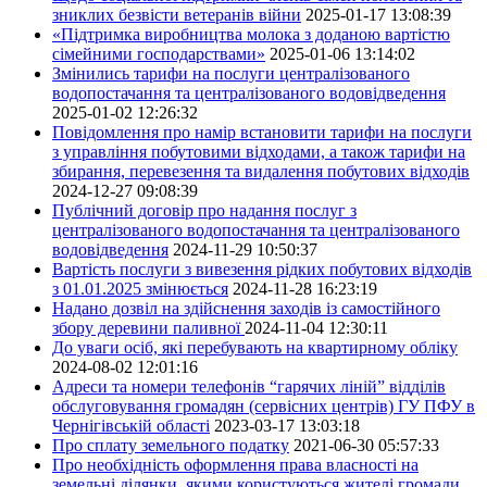
зниклих безвісти ветеранів війни
2025-01-17 13:08:39
«Підтримка виробництва молока з доданою вартістю
сімейними господарствами»
2025-01-06 13:14:02
Змінились тарифи на послуги централізованого
водопостачання та централізованого водовідведення
2025-01-02 12:26:32
Повідомлення про намір встановити тарифи на послуги
з управління побутовими відходами, а також тарифи на
збирання, перевезення та видалення побутових відходів
2024-12-27 09:08:39
Публічний договір про надання послуг з
централізованого водопостачання та централізованого
водовідведення
2024-11-29 10:50:37
Вартість послуги з вивезення рідких побутових відходів
з 01.01.2025 змінюється
2024-11-28 16:23:19
Надано дозвіл на здійснення заходів із самостійного
збору деревини паливної
2024-11-04 12:30:11
До уваги осіб, які перебувають на квартирному обліку
2024-08-02 12:01:16
Адреси та номери телефонів “гарячих ліній” відділів
обслуговування громадян (сервісних центрів) ГУ ПФУ в
Чернігівській області
2023-03-17 13:03:18
Про сплату земельного податку
2021-06-30 05:57:33
Про необхідність оформлення права власності на
земельні ділянки, якими користуються жителі громади