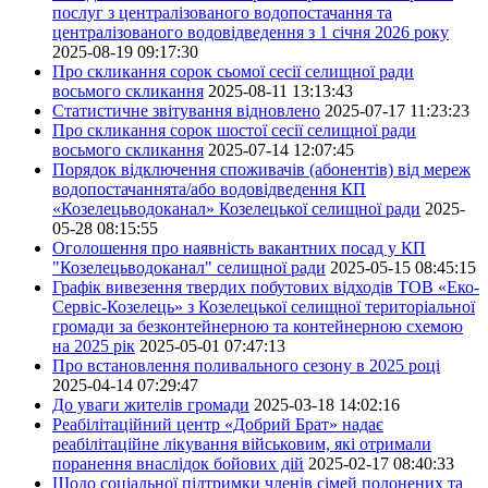
послуг з централізованого водопостачання та
централізованого водовідведення з 1 січня 2026 року
2025-08-19 09:17:30
Про скликання сорок сьомої сесії селищної ради
восьмого скликання
2025-08-11 13:13:43
Статистичне звітування відновлено
2025-07-17 11:23:23
Про скликання сорок шостої сесії селищної ради
восьмого скликання
2025-07-14 12:07:45
Порядок відключення споживачів (абонентів) від мереж
водопостачаннята/або водовідведення КП
«Козелецьводоканал» Козелецької селищної ради
2025-
05-28 08:15:55
Оголошення про наявність вакантних посад у КП
"Козелецьводоканал" селищної ради
2025-05-15 08:45:15
Графік вивезення твердих побутових відходів ТОВ «Еко-
Сервіс-Козелець» з Козелецької селищної територіальної
громади за безконтейнерною та контейнерною схемою
на 2025 рік
2025-05-01 07:47:13
Про встановлення поливального сезону в 2025 році
2025-04-14 07:29:47
До уваги жителів громади
2025-03-18 14:02:16
Реабілітаційний центр «Добрий Брат» надає
реабілітаційне лікування військовим, які отримали
поранення внаслідок бойових дій
2025-02-17 08:40:33
Щодо соціальної підтримки членів сімей полонених та