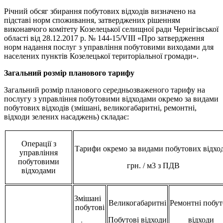
Річний обсяг збирання побутових відходів визначено на
підставі норм споживання, затверджених рішенням
виконавчого комітету Козелецької селищної ради Чернігівської
області від 28.12.2017 р. № 144-15/VIII «Про затвердження
норм надання послуг з управління побутовими виходами для
населених пунктів Козелецької територіальної громади».
Загальний розмір планового тарифу
Загальний розмір планового середньозваженого тарифу на
послугу з управління побутовими відходами окремо за видами
побутових відходів (змішані, великогабаритні, ремонтні,
відходи зелених насаджень) складає:
Операції з
Тарифи окремо за видами побутових відход
управління
побутовими
грн. / м3 з ПДВ
відходами
Змішані
Великогабаритні
Ремонтні побут
побутові
Побутові відходи
відходи