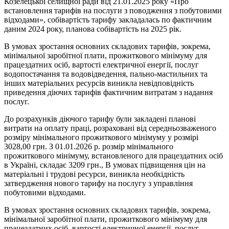
Козелецької селищної ради від 21.01.2025 року «Про
встановлення тарифів на послуги з поводження з побутовими
відходами», собівартість тарифу закладалась по фактичним
даним 2024 року, планова собівартість на 2025 рік.
В умовах зростання основних складових тарифів, зокрема,
мінімальної заробітної плати, прожиткового мінімуму для
працездатних осіб, вартості електричної енергії, послуг
водопостачання та водовідведення, пально-мастильних та
інших матеріальних ресурсів виникла невідповідність
приведення діючих тарифів фактичним витратам з надання
послуг.
До розрахунків діючого тарифу були закладені планові
витрати на оплату праці, розраховані від середньозваженого
розміру мінімального прожиткового мінімуму у розмірі
3028,00 грн. З 01.01.2026 р. розмір мінімального
прожиткового мінімуму, встановленого для працездатних осіб
в Україні, складає 3209 грн., В умовах підвищення цін на
матеріальні і трудові ресурси, виникла необхідність
затвердження нового тарифу на послугу з управління
побутовими відходами.
В умовах зростання основних складових тарифів, зокрема,
мінімальної заробітної плати, прожиткового мінімуму для
працездатних осіб, вартості електричної енергії, послуг