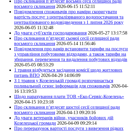
Про скликання п’ятдесят восьмої сесії селищної ради
восьмого скликання
2026-06-15 11:52:11
Повідомлення споживачів про наміри скоригувати
вартість послуг з централізрваного водопостачання та
централізованого водовідведення з 1 липня 2026 року
2026-06-05 11:32:48
До уваги суб’єктів господарювання
2026-05-27 13:17:58
Про скликання п’ятдесят сьомої сесії селищної ради
восьмого скликання
2026-05-14 11:56:46
Повідомлення про намір встановити тарифи на послуги
з управління побутовими відходами, а також тарифи на
збирання, перевезення та видалення побутових відходів
2026-05-05 08:53:29
1 травня відбудеться засідання комісії щодо житлових
питань ВПО
2026-04-29 14:06:09
З 1 травня у Козелецькій громаді розпочинається
поливальний сезон: інформація для споживачів
2026-04-
16 13:19:53
Щодо нарахування плати ТОВ «Еко-Сервіс-Козелець»
2026-04-15 10:23:18
Про скликання п’ятдесят шостої сесії селищної ради
восьмого скликання
2026-04-13 09:20:16
До уваги ветеранів війни, учасників бойових дій
Козелецької громади
2026-04-09 09:29:14
Про перерахунок вартості послуги з вивезення рідких